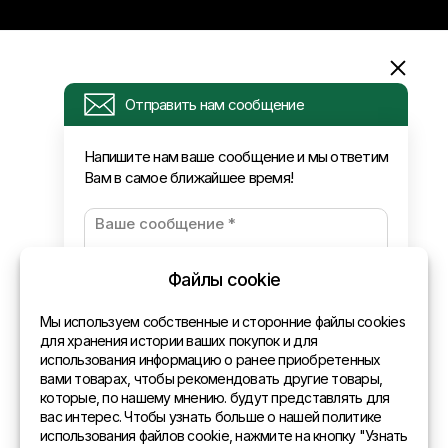
Информация
Отправить нам сообщение
Запрос
Напишите нам ваше сообщение и мы ответим
Вам в самое ближайшее время!
Новости
Оплата и доставка
Политика конфиденциальности
Файлы cookie
Контакты
Мы используем собственные и сторонние файлы cookies
для хранения истории ваших покупок и для
использования информацию о ранее приобретенных
Общая информация
вами товарах, чтобы рекомендовать другие товары,
которые, по нашему мнению. будут представлять для
Представительства в мире
вас интерес. Чтобы узнать больше о нашей политике
использования файлов cookie, нажмите на кнопку "Узнать