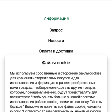
Информация
Отправить нам сообщение
Запрос
Напишите нам ваше сообщение и мы ответим
Новости
Вам в самое ближайшее время!
Оплата и доставка
Политика конфиденциальности
Файлы cookie
Контакты
Мы используем собственные и сторонние файлы cookies
для хранения истории ваших покупок и для
использования информацию о ранее приобретенных
Общая информация
вами товарах, чтобы рекомендовать другие товары,
которые, по нашему мнению. будут представлять для
Представительства в мире
вас интерес. Чтобы узнать больше о нашей политике
использования файлов cookie, нажмите на кнопку "Узнать
Адрес
больше". Вы можете принять все файлы cookie, нажав на
кнопку "Согласиться", или отклонить их, нажав на кнопку