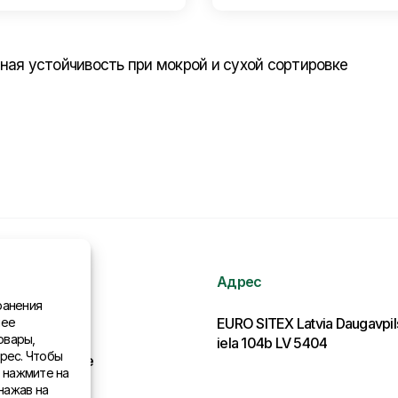
ая устойчивость при мокрой и сухой сортировке
Адрес
ранения
нее
рмация
EURO SITEX Latvia Daugavpi
овары,
iela 104b LV 5404
рес. Чтобы
льства в мире
, нажмите на
нажав на