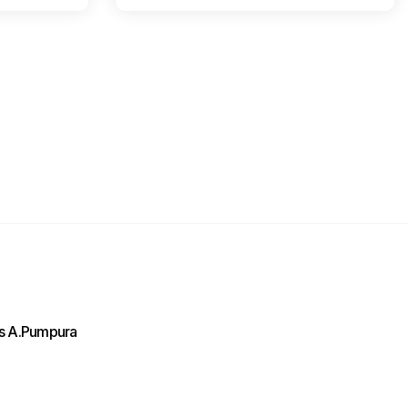
Отправить нам сообщение
Напишите нам ваше сообщение и мы ответим
Вам в самое ближайшее время!
ls A.Pumpura