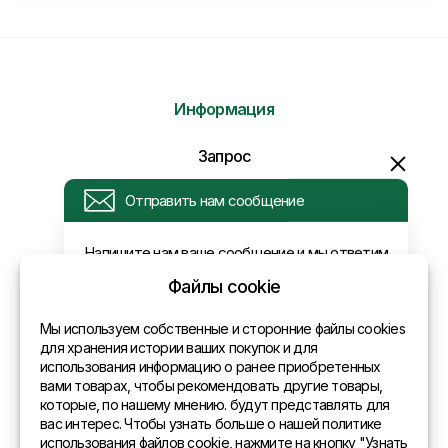
Информация
Отправить нам сообщение
Запрос
Напишите нам ваше сообщение и мы ответим
Вам в самое ближайшее время!
Новости
Оплата и доставка
Политика конфиденциальности
Файлы cookie
Контакты
Мы используем собственные и сторонние файлы cookies
для хранения истории ваших покупок и для
использования информацию о ранее приобретенных
Общая информация
вами товарах, чтобы рекомендовать другие товары,
которые, по нашему мнению. будут представлять для
Представительства в мире
вас интерес. Чтобы узнать больше о нашей политике
использования файлов cookie, нажмите на кнопку "Узнать