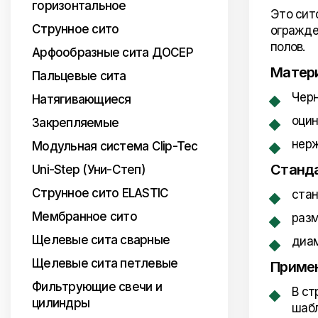
горизонтальное
Это сит
Струнное сито
огражде
полов.
Арфообразные сита ДОСЕР
Матер
Пальцевые сита
Черн
Натягивающиеся
оцин
Закрепляемые
нер
Модульная система Clip-Tec
Станд
Uni-Step (Уни-Степ)
Струнное сито ELASTIC
стан
Мембранное сито
разм
Щелевые сита сварные
диам
Щелевые сита петлевые
Приме
Фильтрующие свечи и
В ст
цилиндры
шабл