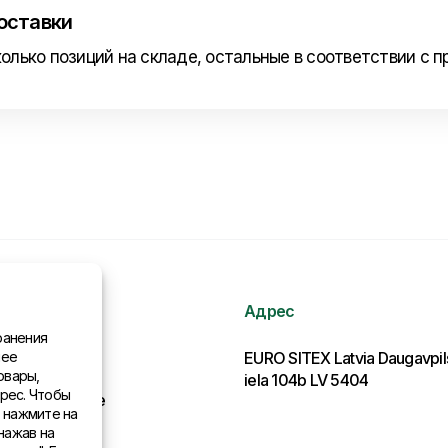
оставки
олько позиций на складе, остальные в соответствии с п
Адрес
ранения
нее
рмация
EURO SITEX Latvia Daugavpi
овары,
iela 104b LV 5404
рес. Чтобы
льства в мире
, нажмите на
нажав на