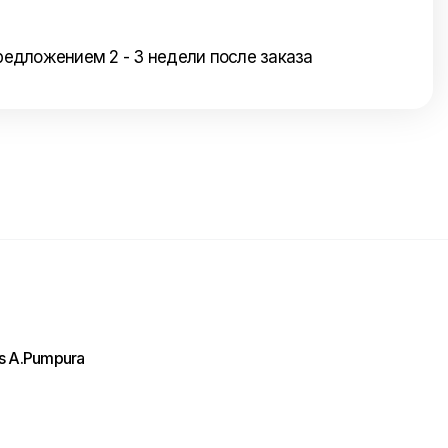
редложением 2 - 3 недели после заказа
Отправить нам сообщение
Напишите нам ваше сообщение и мы ответим
Вам в самое ближайшее время!
ls A.Pumpura