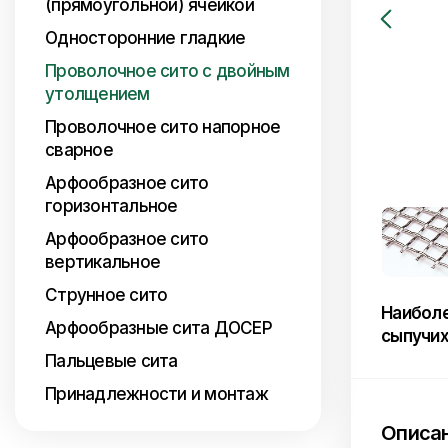
(прямоугольной) ячейкой
Односторонние гладкие
Проволочное сито с двойным
утолщением
Проволочное сито напорное
сварное
Арфообразное сито
горизонтальное
Арфообразное сито
вертикальное
Струнное сито
Наиболе
Арфообразные сита ДОСЕР
сыпучих
Пальцевые сита
Принадлежности и монтаж
Описа