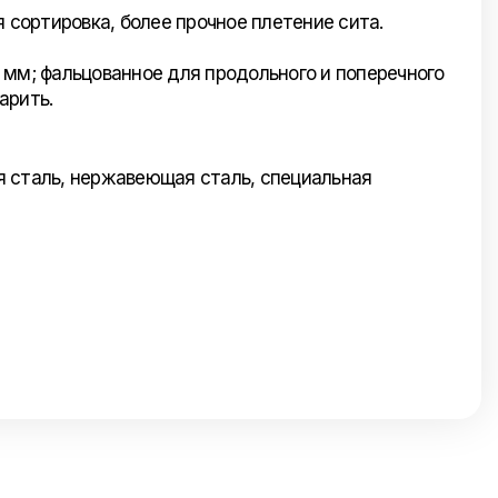
 сортировка, более прочное плетение сита.
 мм; фальцованное для продольного и поперечного
арить.
ая сталь, нержавеющая сталь, специальная
Отправить нам сообщение
Напишите нам ваше сообщение и мы ответим
Вам в самое ближайшее время!