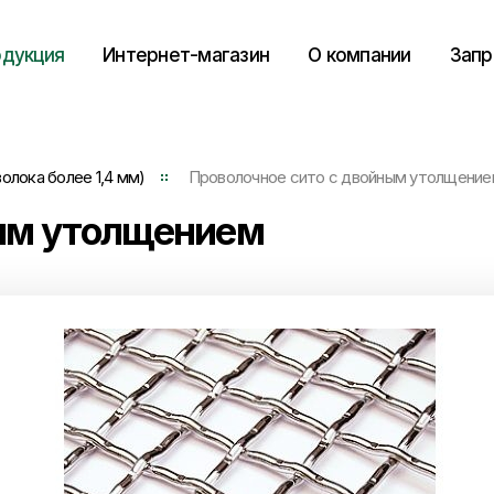
дукция
Интернет-магазин
О компании
Запр
олока более 1,4 мм)
Проволочное сито с двойным утолщени
ным утолщением