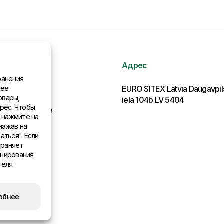
Адрес
ранения
нее
рмация
EURO SITEX Latvia Daugavpi
овары,
iela 104b LV 5404
рес. Чтобы
льства в мире
, нажмите на
нажав на
аться". Если
храняет
онирования
теля
обнее