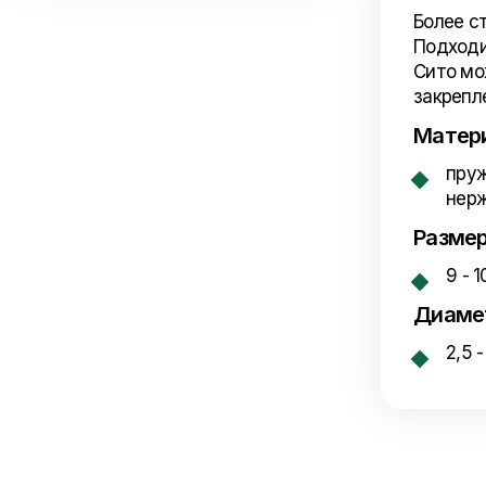
Более с
Подходи
Сито мо
закрепл
Матер
пруж
нер
Размер
9 - 
Диаме
2,5 