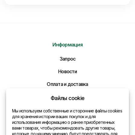
Информация
Запрос
Отправить нам сообщение
Новости
Напишите нам ваше сообщение и мы ответим
Оплата и доставка
Вам в самое ближайшее время!
Политика конфиденциальности
Файлы cookie
Контакты
Мы используем собственные и сторонние файлы cookies
для хранения истории ваших покупок и для
использования информацию о ранее приобретенных
Общая информация
вами товарах, чтобы рекомендовать другие товары,
которые, по нашему мнению. будут представлять для