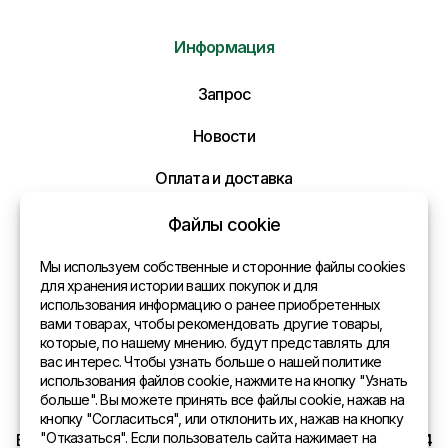
Информация
Отправить нам сообщение
Запрос
Напишите нам ваше сообщение и мы ответим
Вам в самое ближайшее время!
Новости
Оплата и доставка
Политика конфиденциальности
Файлы cookie
Контакты
Мы используем собственные и сторонние файлы cookies
для хранения истории ваших покупок и для
использования информацию о ранее приобретенных
Общая информация
вами товарах, чтобы рекомендовать другие товары,
которые, по нашему мнению. будут представлять для
Представительства в мире
вас интерес. Чтобы узнать больше о нашей политике
использования файлов cookie, нажмите на кнопку "Узнать
Адрес
больше". Вы можете принять все файлы cookie, нажав на
кнопку "Согласиться", или отклонить их, нажав на кнопку
"Отказаться". Если пользователь сайта нажимает на
EURO SITEX Latvia Daugavpils A.Pumpura iela 104b LV 5404