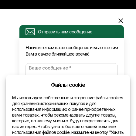
Информация
Отправить нам сообщение
Запрос
Напишите нам ваше сообщение и мы ответим
Вам в самое ближайшее время!
Новости
Оплата и доставка
Политика конфиденциальности
Файлы cookie
Контакты
Мы используем собственные и сторонние файлы cookies
для хранения истории ваших покупок и для
использования информацию о ранее приобретенных
Общая информация
вами товарах, чтобы рекомендовать другие товары,
которые, по нашему мнению. будут представлять для
Представительства в мире
вас интерес. Чтобы узнать больше о нашей политике
использования файлов cookie, нажмите на кнопку "Узнать