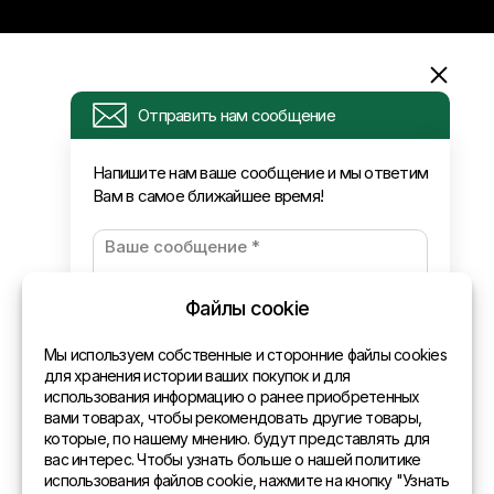
Информация
Отправить нам сообщение
Запрос
Напишите нам ваше сообщение и мы ответим
Вам в самое ближайшее время!
Новости
Оплата и доставка
Политика конфиденциальности
Файлы cookie
Контакты
Мы используем собственные и сторонние файлы cookies
для хранения истории ваших покупок и для
использования информацию о ранее приобретенных
Общая информация
вами товарах, чтобы рекомендовать другие товары,
которые, по нашему мнению. будут представлять для
Представительства в мире
вас интерес. Чтобы узнать больше о нашей политике
использования файлов cookie, нажмите на кнопку "Узнать