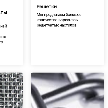
Решетки
сты
Мы предлагаем большое
количество вариантов
решетчатых настилов
цией
ных
ля