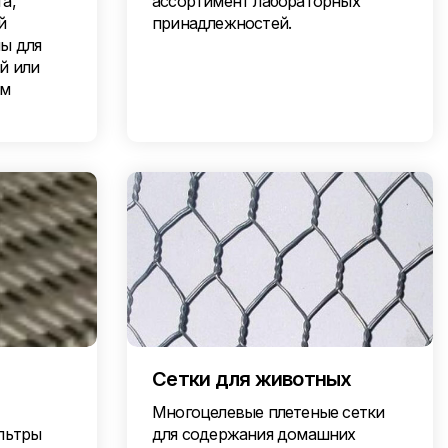
а,
ассортимент лабораторных
й
принадлежностей.
ы для
й или
им
Сетки для животных
Многоцелевые плетеные сетки
льтры
для содержания домашних