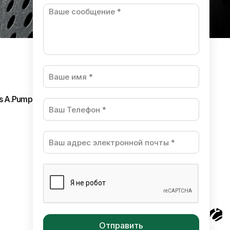
ls A.Pumpura
Разработано в студии Esteriol