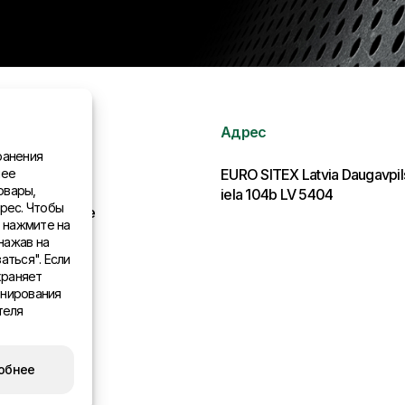
Адрес
ранения
нее
рмация
EURO SITEX Latvia Daugavpi
овары,
iela 104b LV 5404
рес. Чтобы
льства в мире
, нажмите на
нажав на
аться". Если
храняет
онирования
теля
обнее