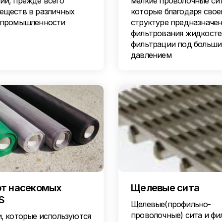
ии, прежде всего
мелкие проволочные сит
еществ в различных
которые благодаря свое
 промышленности
структуре предназначен
фильтрования жидкосте
фильтрации под больш
давлением
от насекомых
Щелевые сита
S
Щелевые(профильно-
проволочные) сита и фи
и, которые используются