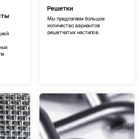
Решетки
сты
Мы предлагаем большое
количество вариантов
решетчатых настилов
цией
ных
ля