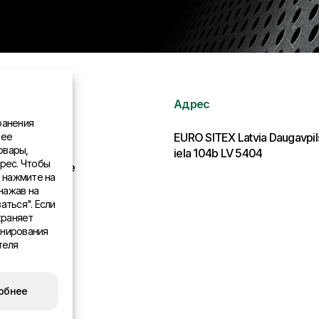
Адрес
ранения
нее
рмация
EURO SITEX Latvia Daugavpi
овары,
iela 104b LV 5404
рес. Чтобы
льства в мире
, нажмите на
нажав на
аться". Если
храняет
онирования
теля
обнее