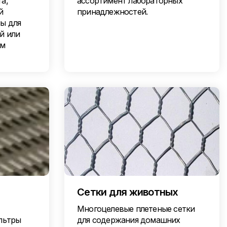
а,
ассортимент лабораторных
й
принадлежностей.
ы для
й или
им
Сетки для животных
Многоцелевые плетеные сетки
льтры
для содержания домашних