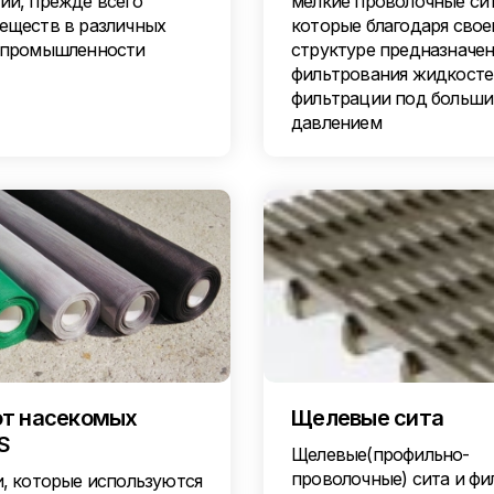
ии, прежде всего
мелкие проволочные сит
еществ в различных
которые благодаря свое
 промышленности
структуре предназначен
фильтрования жидкосте
фильтрации под больш
давлением
от насекомых
Щелевые сита
S
Щелевые(профильно-
проволочные) сита и фи
и, которые используются