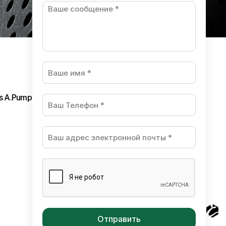
ls A.Pumpura
Разработано в студии Esteriol