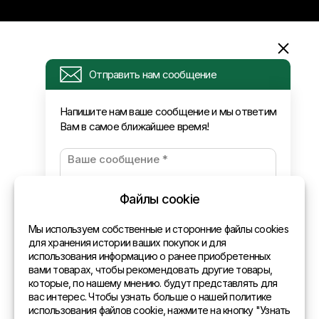
Информация
Отправить нам сообщение
Запрос
Напишите нам ваше сообщение и мы ответим
Вам в самое ближайшее время!
Новости
Оплата и доставка
Политика конфиденциальности
Файлы cookie
Контакты
Мы используем собственные и сторонние файлы cookies
для хранения истории ваших покупок и для
использования информацию о ранее приобретенных
Общая информация
вами товарах, чтобы рекомендовать другие товары,
которые, по нашему мнению. будут представлять для
Представительства в мире
вас интерес. Чтобы узнать больше о нашей политике
использования файлов cookie, нажмите на кнопку "Узнать