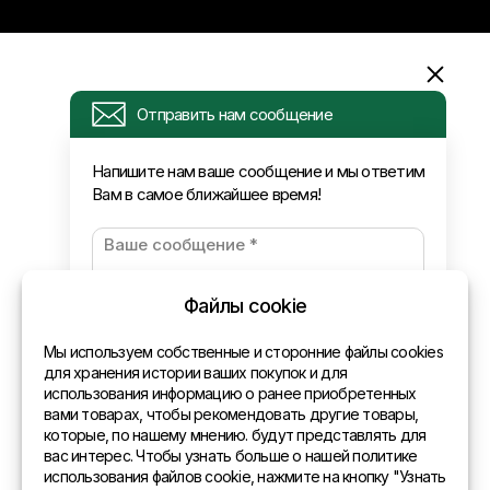
Информация
Отправить нам сообщение
Запрос
Напишите нам ваше сообщение и мы ответим
Вам в самое ближайшее время!
Новости
Оплата и доставка
Политика конфиденциальности
Файлы cookie
Контакты
Мы используем собственные и сторонние файлы cookies
для хранения истории ваших покупок и для
использования информацию о ранее приобретенных
Общая информация
вами товарах, чтобы рекомендовать другие товары,
которые, по нашему мнению. будут представлять для
Представительства в мире
вас интерес. Чтобы узнать больше о нашей политике
использования файлов cookie, нажмите на кнопку "Узнать