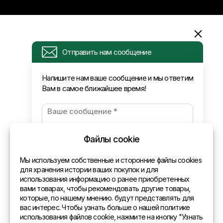
Информация
Отправить нам сообщение
Запрос
Напишите нам ваше сообщение и мы ответим
Вам в самое ближайшее время!
Новости
Оплата и доставка
Политика конфиденциальности
Файлы cookie
Контакты
Мы используем собственные и сторонние файлы cookies
для хранения истории ваших покупок и для
использования информацию о ранее приобретенных
Общая информация
вами товарах, чтобы рекомендовать другие товары,
которые, по нашему мнению. будут представлять для
Представительства в мире
вас интерес. Чтобы узнать больше о нашей политике
использования файлов cookie, нажмите на кнопку "Узнать