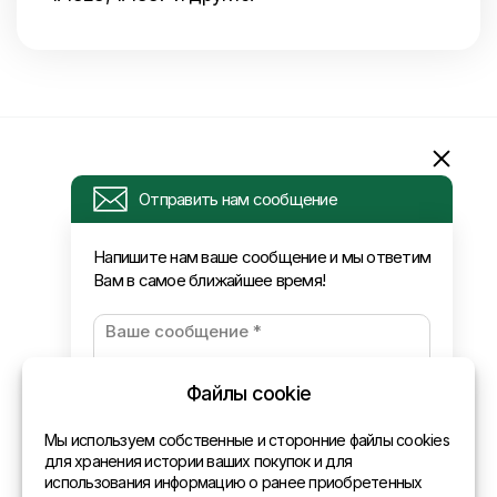
Информация
Отправить нам сообщение
Запрос
Напишите нам ваше сообщение и мы ответим
Вам в самое ближайшее время!
Новости
Оплата и доставка
Политика конфиденциальности
Файлы cookie
Контакты
Мы используем собственные и сторонние файлы cookies
для хранения истории ваших покупок и для
использования информацию о ранее приобретенных
Общая информация