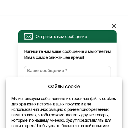
Информация
Отправить нам сообщение
Запрос
Напишите нам ваше сообщение и мы ответим
Вам в самое ближайшее время!
Новости
Оплата и доставка
Политика конфиденциальности
Файлы cookie
Контакты
Мы используем собственные и сторонние файлы cookies
для хранения истории ваших покупок и для
использования информацию о ранее приобретенных
Общая информация
вами товарах, чтобы рекомендовать другие товары,
которые, по нашему мнению. будут представлять для
Представительства в мире
вас интерес. Чтобы узнать больше о нашей политике