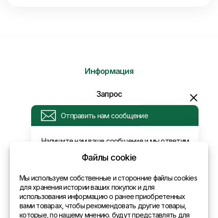
Информация
Отправить нам сообщение
Запрос
Напишите нам ваше сообщение и мы ответим
Вам в самое ближайшее время!
Новости
Оплата и доставка
Политика конфиденциальности
Файлы cookie
Контакты
Мы используем собственные и сторонние файлы cookies
для хранения истории ваших покупок и для
использования информацию о ранее приобретенных
Общая информация
вами товарах, чтобы рекомендовать другие товары,
которые, по нашему мнению. будут представлять для