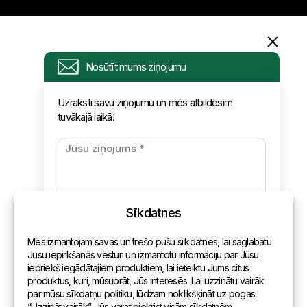
Informācija
Nosūtīt mums ziņojumu
Pieprasījums
Uzraksti savu ziņojumu un mēs atbildēsim
tuvākajā laikā!
Jaunumi
Apmaksa un piegāde
Konfidencialitātes politika
Sīkdatnes
Kontakti
Mēs izmantojam savas un trešo pušu sīkdatnes, lai saglabātu
Vispārēja informācija
Jūsu iepirkšanās vēsturi un izmantotu informāciju par Jūsu
iepriekš iegādātajiem produktiem, lai ieteiktu Jums citus
Pārstāvniecības pasaulē
produktus, kuri, mūsuprāt, Jūs interesēs. Lai uzzinātu vairāk
par mūsu sīkdatņu politiku, lūdzam noklikšķināt uz pogas
Adrese
“Uzzināt vairāk”. Jūs varat piekrist visām sīkdatnēm,