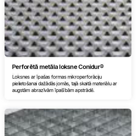
Perforētā metāla loksne Conidur®
Loksnes ar īpašas formas mikroperforāciju
pielietošanai dažādās jomās, tajā skaitā materiālu ar
augstām abrazīvām īpašībām apstrādē.