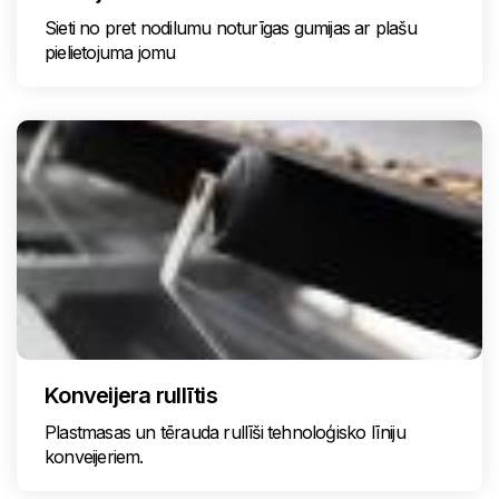
Sieti no pret nodilumu noturīgas gumijas ar plašu
pielietojuma jomu
Konveijera rullītis
Plastmasas un tērauda rullīši tehnoloģisko līniju
konveijeriem.