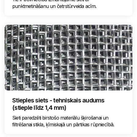
punktmetināšanu un četrstūrveida acīm.
Stieples siets - tehniskais audums
(stieple līdz 1,4 mm)
Sieti paredzēti birstošo materiālu šķirošanai un
filtrēšanai stikla, ķīmiskajā un pārtikas rūpniecībā.