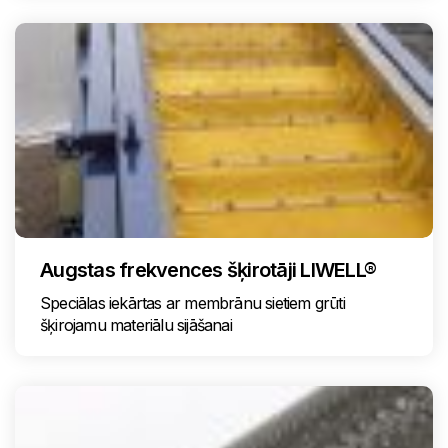
Augstas frekvences šķirotāji LIWELL®
Speciālas iekārtas ar membrānu sietiem grūti
šķirojamu materiālu sijāšanai