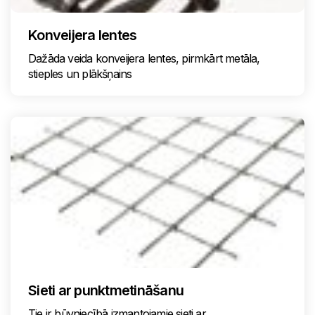
Konveijera lentes
Dažāda veida konveijera lentes, pirmkārt metāla,
stieples un plākšņains
Sieti ar punktmetināšanu
Tie ir būvniecībā izmantojamie sieti ar