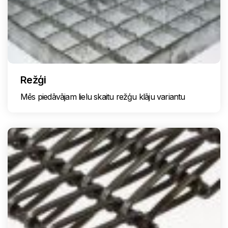
Režģi
Mēs piedāvājam lielu skaitu režģu klāju variantu