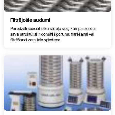
Filtrējošie audumi
Paredzēti speciāli sīku stiepļu sieti, kuri pateicoties
savai struktūrai ir domāti šķidrumu filtrēšanai vai
filtrēšanai zem liela spiediena