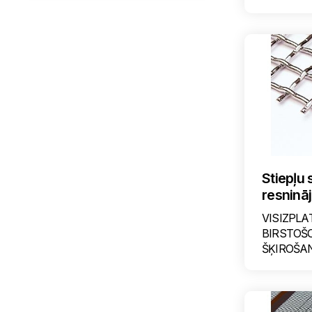
Stiepļu 
resninā
VISIZPLA
BIRSTOŠ
ŠĶIROŠAN