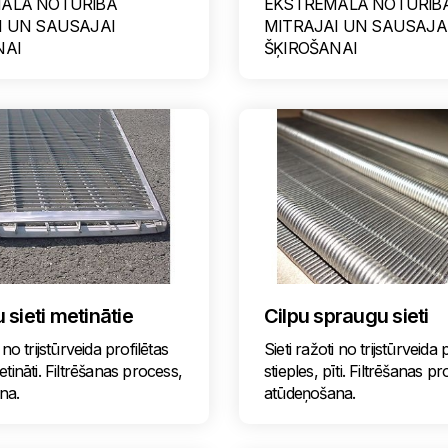
ĀLĀ NOTURĪBA
EKSTREMĀLĀ NOTURĪB
I UN SAUSAJAI
MITRAJAI UN SAUSAJA
NAI
ŠĶIROŠANAI
sieti metinātie
Cilpu spraugu sieti
 no trijstūrveida profilētas
Sieti ražoti no trijstūrveida 
etināti. Filtrēšanas process,
stieples, pīti. Filtrēšanas p
na.
atūdeņošana.