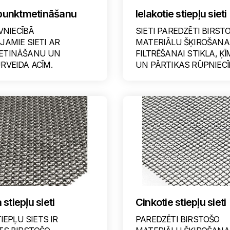
r punktmetināšanu
Ielakotie stiepļu sieti
ŪVNIECĪBĀ
SIETI PAREDZĒTI BIRST
AMIE SIETI AR
MATERIĀLU ŠĶIROŠANA
ETINĀŠANU UN
FILTRĒŠANAI STIKLA, Ķ
RVEIDA ACĪM.
UN PĀRTIKAS RŪPNIECĪ
stiepļu sieti
Cinkotie stiepļu sieti
TIEPĻU SIETS IR
PAREDZĒTI BIRSTOŠO