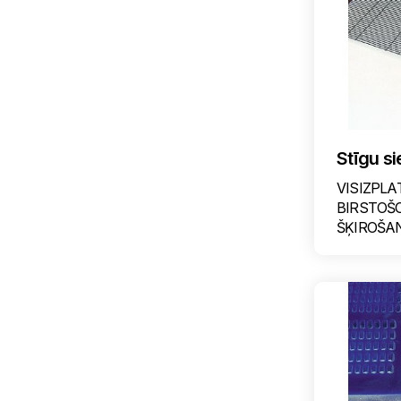
Stīgu si
VISIZPLA
BIRSTOŠ
ŠĶIROŠAN