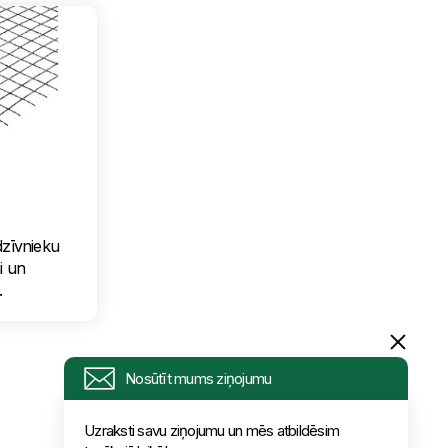
dzīvnieku
i un
.
Nosūtīt mums ziņojumu
Uzraksti savu ziņojumu un mēs atbildēsim