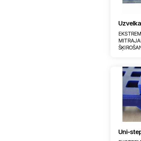
Uzvelk
EKSTREM
MITRAJA
ŠĶIROŠA
Uni-ste