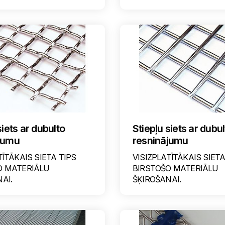
siets ar dubulto
Stiepļu siets ar dubu
jumu
resninājumu
TĪTĀKAIS SIETA TIPS
VISIZPLATĪTĀKAIS SIETA
O MATERIĀLU
BIRSTOŠO MATERIĀLU
AI.
ŠĶIROŠANAI.