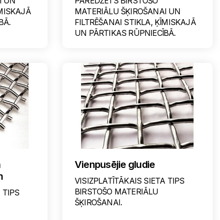
I UN
PAREDZĒTS BIRSTOŠO
ĪMISKAJĀ
MATERIĀLU ŠĶIROŠANAI UN
BĀ.
FILTRĒŠANAI STIKLA, ĶĪMISKAJĀ
UN PĀRTIKAS RŪPNIECĪBĀ.
a
Vienpusējie gludie
m
VISIZPLATĪTĀKAIS SIETA TIPS
BIRSTOŠO MATERIĀLU
 TIPS
ŠĶIROŠANAI.