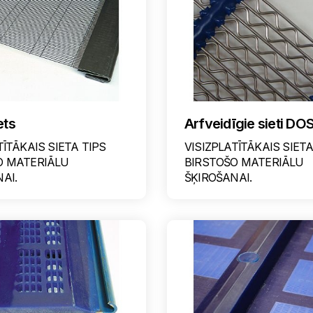
ets
Arfveidīgie sieti DO
TĪTĀKAIS SIETA TIPS
VISIZPLATĪTĀKAIS SIETA
O MATERIĀLU
BIRSTOŠO MATERIĀLU
AI.
ŠĶIROŠANAI.