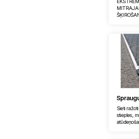
EKSTREM
MITRAJA
ŠĶIROŠA
Spraugu 
Sieti ražoti
stieples, m
atūdeņoša