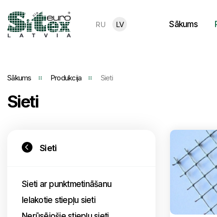
Sākums
RU
LV
Sākums
Produkcija
Sieti
Sieti
Sieti
Sieti ar punktmetināšanu
Ielakotie stiepļu sieti
Nerūsējošie stiepļu sieti