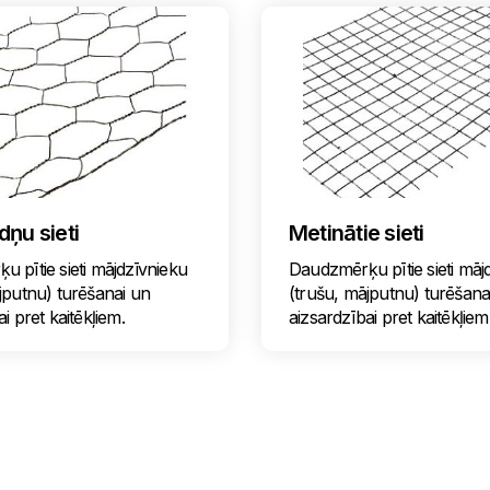
ņu sieti
Metinātie sieti
 pītie sieti mājdzīvnieku
Daudzmērķu pītie sieti māj
jputnu) turēšanai un
(trušu, mājputnu) turēšana
i pret kaitēkļiem.
aizsardzībai pret kaitēkļiem