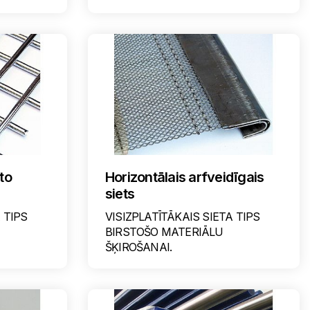
lto
Horizontālais arfveidīgais
siets
 TIPS
VISIZPLATĪTĀKAIS SIETA TIPS
BIRSTOŠO MATERIĀLU
ŠĶIROŠANAI.