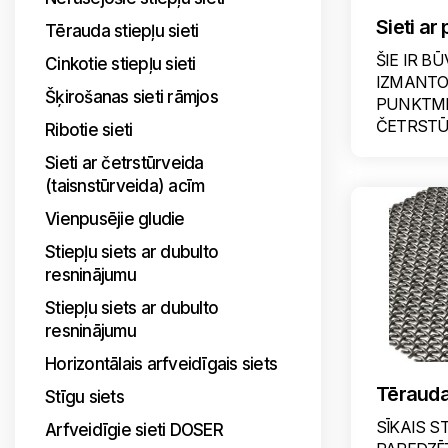
Sieti a
Tērauda stiepļu sieti
ŠIE IR B
Cinkotie stiepļu sieti
IZMANTOJ
Šķirošanas sieti rāmjos
PUNKTM
ČETRSTŪ
Ribotie sieti
Sieti ar četrstūrveida
(taisnstūrveida) acīm
Vienpusējie gludie
Stiepļu siets ar dubulto
resninājumu
Stiepļu siets ar dubulto
resninājumu
Horizontālais arfveidīgais siets
Tērauda 
Stīgu siets
SĪKAIS S
Arfveidīgie sieti DOSER