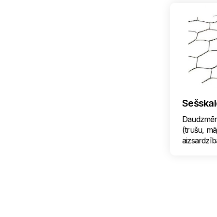
Sešskald
Daudzmērķu
(trušu, mā
aizsardzība