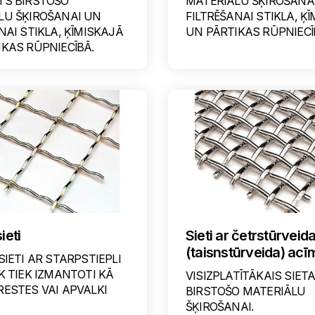
TS BIRSTOŠO
MATERIĀLU ŠĶIROŠANA
LU ŠĶIROŠANAI UN
FILTRĒŠANAI STIKLA, Ķ
NAI STIKLA, ĶĪMISKAJĀ
UN PĀRTIKAS RŪPNIECĪ
KAS RŪPNIECĪBĀ.
ieti
Sieti ar četrstūrveid
(taisnstūrveida) acī
SIETI AR STARPSTIEPLI
K TIEK IZMANTOTI KĀ
VISIZPLATĪTĀKAIS SIETA
ESTES VAI APVALKI
BIRSTOŠO MATERIĀLU
ŠĶIROŠANAI.