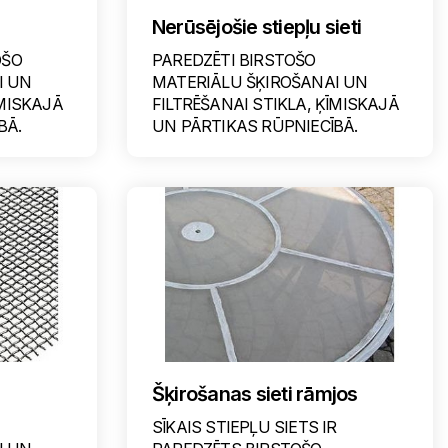
Nerūsējošie stiepļu sieti
OŠO
PAREDZĒTI BIRSTOŠO
I UN
MATERIĀLU ŠĶIROŠANAI UN
ĪMISKAJĀ
FILTRĒŠANAI STIKLA, ĶĪMISKAJĀ
BĀ.
UN PĀRTIKAS RŪPNIECĪBĀ.
Šķirošanas sieti rāmjos
SĪKAIS STIEPĻU SIETS IR