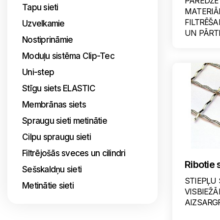
PAREDZĒ
Tapu sieti
MATERIĀ
FILTRĒŠA
Uzvelkamie
UN PĀRTI
Nostiprināmie
Moduļu sistēma Clip-Tec
Uni-step
Stīgu siets ELASTIC
Membrānas siets
Spraugu sieti metinātie
Cilpu spraugu sieti
Filtrējošās sveces un cilindri
Ribotie s
Sešskaldņu sieti
STIEPĻU 
Metinātie sieti
VISBIEŽĀ
AIZSARGR