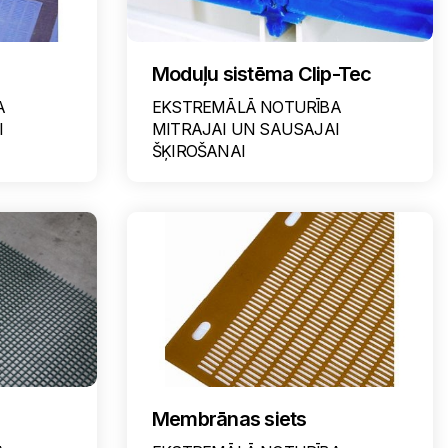
Moduļu sistēma Clip-Tec
A
EKSTREMĀLĀ NOTURĪBA
I
MITRAJAI UN SAUSAJAI
ŠĶIROŠANAI
Membrānas siets