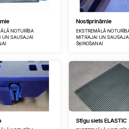
amie
Nostiprināmie
ĀLĀ NOTURĪBA
EKSTREMĀLĀ NOTURĪB
I UN SAUSAJAI
MITRAJAI UN SAUSAJA
NAI
ŠĶIROŠANAI
p
Stīgu siets ELASTIC