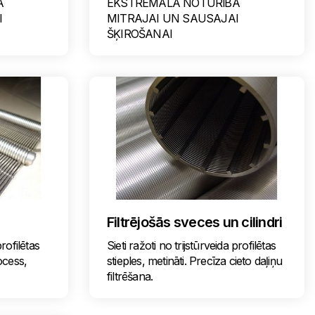
A
EKSTREMĀLĀ NOTURĪBA
I
MITRAJAI UN SAUSAJAI
ŠĶIROŠANAI
Filtrējošās sveces un cilindri
profilētas
Sieti ražoti no trijstūrveida profilētas
rocess,
stieples, metināti. Precīza cieto daļiņu
filtrēšana.