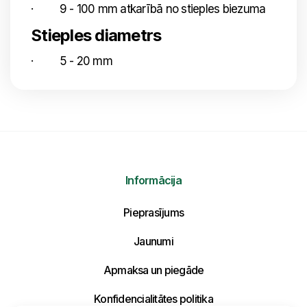
· 9 - 100 mm atkarībā no stieples biezuma
Stieples diametrs
· 5 - 20 mm
Informācija
Pieprasījums
Jaunumi
Nosūtīt mums ziņojumu
Apmaksa un piegāde
Uzraksti savu ziņojumu un mēs atbildēsim
tuvākajā laikā!
Konfidencialitātes politika