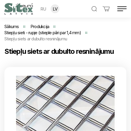
RU
LV
Sākums
Produkcija
Stiepļu sieti - rupje (stieple pāri par 1,4 mm)
Stiepļu siets ar dubulto resninājumu
Stiepļu siets ar dubulto resninājumu