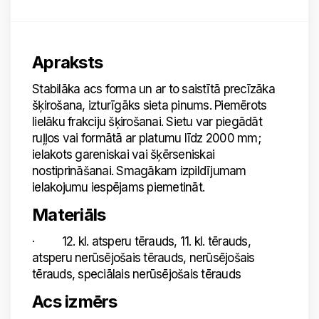
Apraksts
Stabilāka acs forma un ar to saistītā precīzāka
šķirošana, izturīgāks sieta pinums. Piemērots
lielāku frakciju šķirošanai. Sietu var piegādāt
ruļļos vai formātā ar platumu līdz 2000 mm;
ielakots gareniskai vai šķērseniskai
nostiprināšanai. Smagākam izpildījumam
ielakojumu iespējams piemetināt.
Materiāls
· 12. kl. atsperu tērauds, 11. kl. tērauds,
atsperu nerūsējošais tērauds, nerūsējošais
tērauds, speciālais nerūsējošais tērauds
Acs izmērs