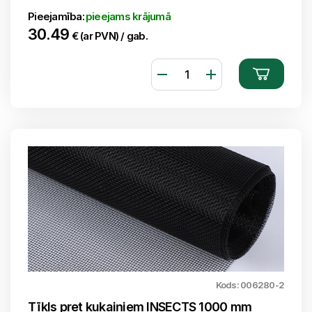
Pieejamība:
pieejams krājumā
30.49
€ (ar PVN) / gab.
Kods: 006280-2
Tīkls pret kukaiņiem INSECTS 1000 mm