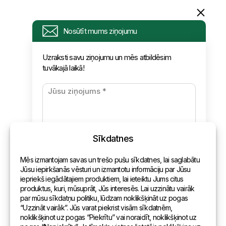
Informācija
Nosūtīt mums ziņojumu
Pieprasījums
Uzraksti savu ziņojumu un mēs atbildēsim
tuvākajā laikā!
Jaunumi
Apmaksa un piegāde
Konfidencialitātes politika
Sīkdatnes
Kontakti
Mēs izmantojam savas un trešo pušu sīkdatnes, lai saglabātu
Vispārēja informācija
Jūsu iepirkšanās vēsturi un izmantotu informāciju par Jūsu
iepriekš iegādātajiem produktiem, lai ieteiktu Jums citus
Pārstāvniecības pasaulē
produktus, kuri, mūsuprāt, Jūs interesēs. Lai uzzinātu vairāk
par mūsu sīkdatņu politiku, lūdzam noklikšķināt uz pogas
Adrese
“Uzzināt vairāk”. Jūs varat piekrist visām sīkdatnēm,
noklikšķinot uz pogas “Piekrītu” vai noraidīt, noklikšķinot uz