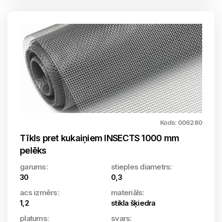
Kods: 006280
Tīkls pret kukaiņiem INSECTS 1000 mm
pelēks
garums:
stieples diametrs:
30
0,3
acs izmērs:
materiāls:
1,2
stikla šķiedra
platums:
svars: