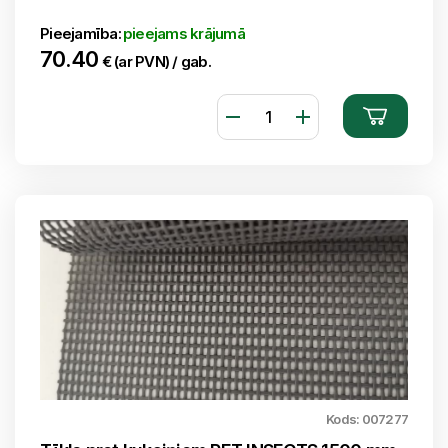
Pieejamība:
pieejams krājumā
70.40
€ (ar PVN) / gab.
Kods: 007277