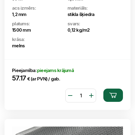
acs izmērs:
materiāls:
1,2 mm
stikla šķiedra
platums:
svars:
1500 mm
0,12 kg/m2
krāsa:
melns
Pieejamība:
pieejams krājumā
57.17
€ (ar PVN) / gab.