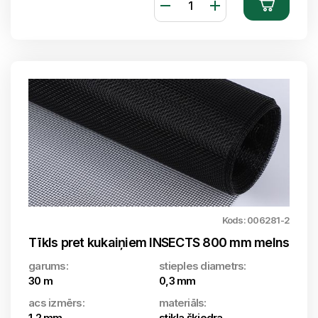
Kods: 006281-2
Tīkls pret kukaiņiem INSECTS 800 mm melns
garums:
stieples diametrs:
30 m
0,3 mm
acs izmērs:
materiāls:
1,2 mm
stikla šķiedra