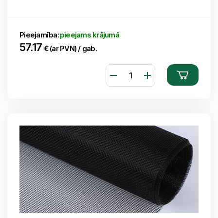
Pieejamība:
pieejams krājumā
57.17
€ (ar PVN) / gab.