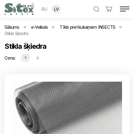
RU
LV
Sākums
e-Veikals
Tīkls pret kukaiņiem INSECTS
Stikla šķiedra
Stikla šķiedra
Cena: