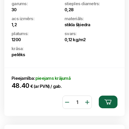
garums:
stieples diametrs:
30
0,28
acs izmērs:
materiāls:
1,2
stikla šķiedra
platums:
svars:
1200
0,12 kg/m2
krāsa:
pelēks
Pieejamība:
pieejams krājumā
48.40
€ (ar PVN) / gab.