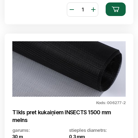
Kods: 006277-2
Tīkls pret kukaiņiem INSECTS 1500 mm
melns
garums:
stieples diametrs:
30 m
0,3 mm