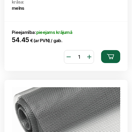
krāsa:
melns
Pieejamība:
pieejams krājumā
54.45
€ (ar PVN) / gab.