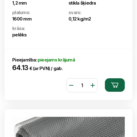
1,2 mm
stikla šķiedra
platums:
svars:
1600 mm
0,12 kg/m2
krāsa:
pelēks
Pieejamība:
pieejams krājumā
64.13
€ (ar PVN) / gab.