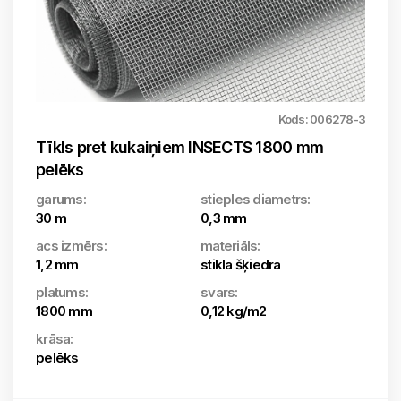
Kods: 006278-3
Tīkls pret kukaiņiem INSECTS 1800 mm
pelēks
garums:
stieples diametrs:
30 m
0,3 mm
acs izmērs:
materiāls:
1,2 mm
stikla šķiedra
platums:
svars:
1800 mm
0,12 kg/m2
krāsa:
pelēks