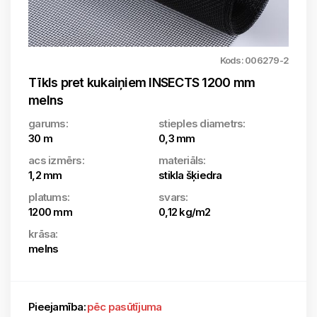
Kods: 006279-2
Tīkls pret kukaiņiem INSECTS 1200 mm
melns
garums:
stieples diametrs:
30 m
0,3 mm
acs izmērs:
materiāls:
1,2 mm
stikla šķiedra
platums:
svars:
1200 mm
0,12 kg/m2
krāsa:
melns
Pieejamība:
pēc pasūtījuma