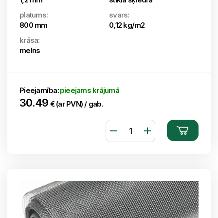
platums:
svars:
800 mm
0,12 kg/m2
krāsa:
melns
Pieejamība:
pieejams krājumā
30.49
€ (ar PVN) / gab.