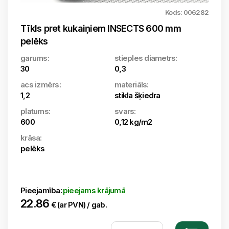
Kods: 006282
Tīkls pret kukaiņiem INSECTS 600 mm
pelēks
garums:
stieples diametrs:
30
0,3
acs izmērs:
materiāls:
1,2
stikla šķiedra
platums:
svars:
600
0,12 kg/m2
krāsa:
pelēks
Pieejamība:
pieejams krājumā
22.86
€ (ar PVN) / gab.