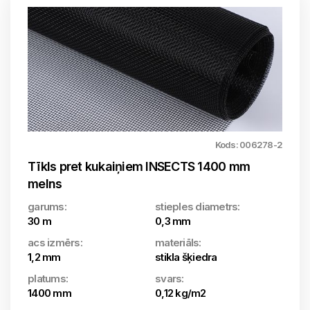
Kods: 006278-2
Tīkls pret kukaiņiem INSECTS 1400 mm
melns
garums:
stieples diametrs:
30 m
0,3 mm
acs izmērs:
materiāls:
1,2 mm
stikla šķiedra
platums:
svars:
1400 mm
0,12 kg/m2