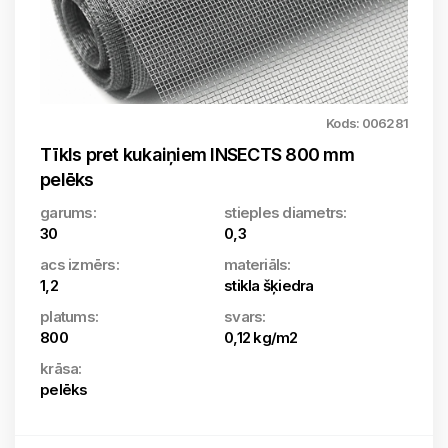
Kods: 006281
Tīkls pret kukaiņiem INSECTS 800 mm
pelēks
garums:
stieples diametrs:
30
0,3
acs izmērs:
materiāls:
1,2
stikla šķiedra
platums:
svars:
800
0,12 kg/m2
krāsa:
pelēks