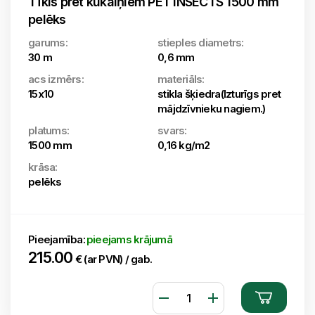
Tīkls pret kukaiņiem PET INSECTS 1500 mm
pelēks
garums:
stieples diametrs:
30 m
0,6 mm
acs izmērs:
materiāls:
15x10
stikla šķiedra(Izturīgs pret
mājdzīvnieku nagiem.)
platums:
svars:
1500 mm
0,16 kg/m2
krāsa:
pelēks
Pieejamība:
pieejams krājumā
215.00
€ (ar PVN) / gab.