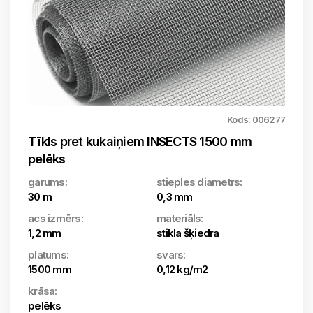
Kods: 006277
Tīkls pret kukaiņiem INSECTS 1500 mm
pelēks
garums:
stieples diametrs:
30 m
0,3 mm
acs izmērs:
materiāls:
1,2 mm
stikla šķiedra
platums:
svars:
1500 mm
0,12 kg/m2
krāsa:
pelēks