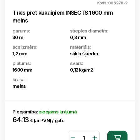
Kods: 006278-2
Tīkls pret kukaiņiem INSECTS 1600 mm
melns
garums:
stieples diametrs:
30 m
0,3 mm
acs izmērs:
materiāls:
1,2 mm
stikla šķiedra
platums:
svars:
1600 mm
0,12 kg/m2
krāsa:
melns
Pieejamība:
pieejams krājumā
64.13
€ (ar PVN) / gab.