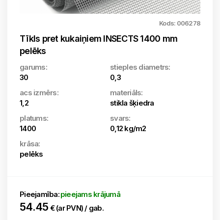
Kods: 006278
Tīkls pret kukaiņiem INSECTS 1400 mm
pelēks
garums:
stieples diametrs:
30
0,3
acs izmērs:
materiāls:
1,2
stikla šķiedra
platums:
svars:
1400
0,12 kg/m2
krāsa:
pelēks
Pieejamība:
pieejams krājumā
54.45
€ (ar PVN) / gab.