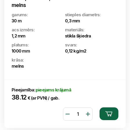
melns
garums:
stieples diametrs:
30 m
0,3 mm
acs izmērs:
materiāls:
1,2 mm
stikla šķiedra
platums:
svars:
1000 mm
0,12 kg/m2
krāsa:
melns
Pieejamība:
pieejams krājumā
38.12
€ (ar PVN) / gab.