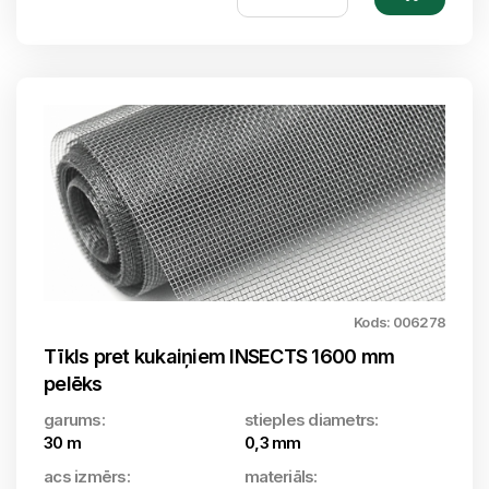
Kods: 006278
Tīkls pret kukaiņiem INSECTS 1600 mm
pelēks
garums:
stieples diametrs:
30 m
0,3 mm
acs izmērs:
materiāls: