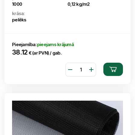
1000
0,12 kg/m2
krāsa:
pelēks
Pieejamība:
pieejams krājumā
38.12
€ (ar PVN) / gab.