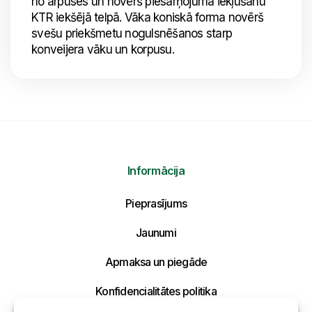
no ārpuses un novērš piesārņojuma iekļūšanu
KTR iekšējā telpā. Vāka koniskā forma novērš
svešu priekšmetu nogulsnēšanos starp
konveijera vāku un korpusu.
Informācija
Nosūtīt mums ziņojumu
Pieprasījums
Uzraksti savu ziņojumu un mēs atbildēsim
tuvākajā laikā!
Jaunumi
Apmaksa un piegāde
Konfidencialitātes politika