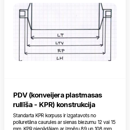
PDV (konveijera plastmasas
rullīša - KPR)
konstrukcija
Standarta KPR korpuss ir izgatavots no
poliuretāna caurules ar sienas biezumu 12 vai 15
mm. KPR piegādājam ar izmēru 89 un 108 mm