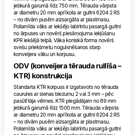
jebkurā garumā līdz 750 mm. Tērauda vārpsta
ar diametru 20 mm aprīkota ar gultni 6204 2 RS
– no divām pusēm aizsargāta ar plastmasu.
Poliamīda vāks ar iekšējo labirintu pasargā gultni
no ārpuses un novērš piesārņojuma iekļūšanu
KPR iekšējā telpā. Vāka koniskā forma novērš
svešu priekšmetu nogulsnēšanos starp
konveijera vāku un korpusu.
ODV (konveijera tērauda rullīša –
KTR) konstrukcija
Standarta KTR korpuss ir izgatavots no tērauda
caurules ar sienas biezumu 2 vai 3 mm – pēc
pasūtītāja vēlmes. KTR piegādājam no 89 mm
jebkurā garumā līdz 1500 mm. Tērauda vārpsta
ar diametru 20 mm aprīkota ar gultni 6204 2 RS
– no divām pusēm aizsargāta ar plastmasu.
Poliamīda vāks ar iekšējo labirintu pasargā gultni