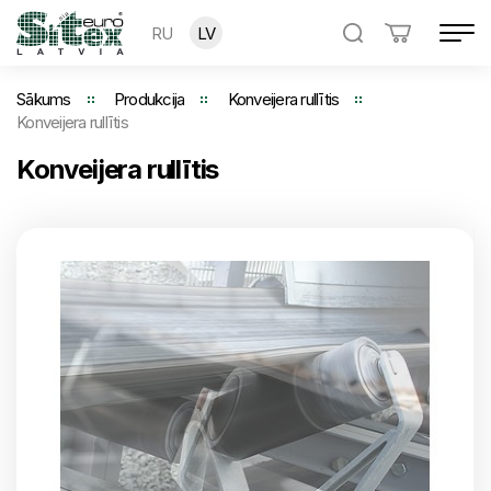
RU
LV
Sākums
Produkcija
Konveijera rullītis
Konveijera rullītis
Konveijera rullītis