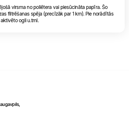
trējošā virsma no poliētera vai piesūcināta papīra. Šo
īzas filtrēšanas spēja (precīzāk par 1 km). Pie norādītās
r aktivēto ogli u.tml.
Nosūtīt mums ziņojumu
Uzraksti savu ziņojumu un mēs atbildēsim
tuvākajā laikā!
augavpils,