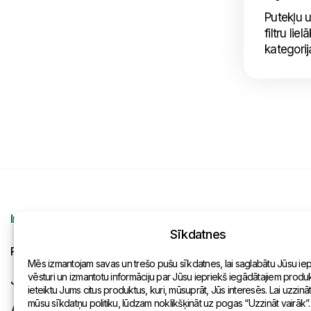
Putekļu u
filtru li
kategorija
Informācija
Kontakti
Sīkdatnes
Pieprasījums
Vispārēja inf
Mēs izmantojam savas un trešo pušu sīkdatnes, lai saglabātu Jūsu ie
vēsturi un izmantotu informāciju par Jūsu iepriekš iegādātajiem produkt
Jaunumi
Pārstāvniecīb
ieteiktu Jums citus produktus, kuri, mūsuprāt, Jūs interesēs. Lai uzzinā
mūsu sīkdatņu politiku, lūdzam noklikšķināt uz pogas “Uzzināt vairāk”.
Apmaksa un piegāde