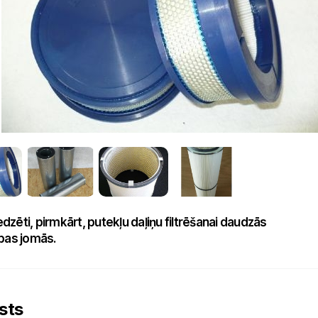
redzēti, pirmkārt, putekļu daļiņu filtrēšanai daudzās
bas jomās.
sts