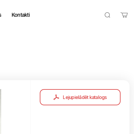
s
Kontakti
Lejupielādēt katalogs