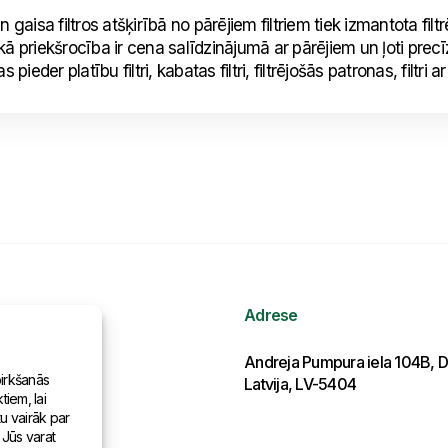
n gaisa filtros atšķirībā no pārējiem filtriem tiek izmantota fil
elākā priekšrocība ir cena salīdzinājumā ar pārējiem un ļoti prec
s pieder platību filtri, kabatas filtri, filtrējošās patronas, filtri a
Adrese
ormācija
Andreja Pumpura iela 104B, D
pirkšanās
Latvija, LV-5404
iem, lai
as pasaulē
tu vairāk par
 Jūs varat