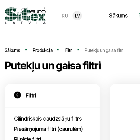
Sākums
RU
LV
Sākums
Produkcija
Filtri
Putekļu un gaisa filtri
Putekļu un gaisa filtri
Filtri
Cilindriskais daudzslāņu filtrs
Piesārņojuma filtri (caurulēm)
Plisētie filtri