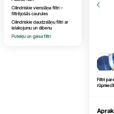
Cilindriskie vienslāņa filtri –
filtrējošās caurules
Cilindriskie daudzslāņu filtri ar
ielakojumu un dibenu
Putekļu un gaisa filtri
Filtri pa
rūpniecī
Aprak