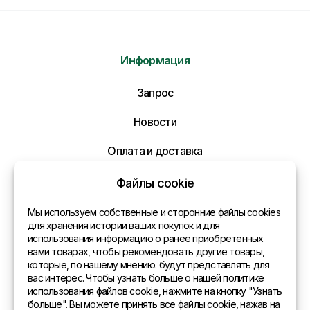
Информация
Отправить нам сообщение
Запрос
Напишите нам ваше сообщение и мы ответим
Вам в самое ближайшее время!
Новости
Оплата и доставка
Политика конфиденциальности
Файлы cookie
Контакты
Мы используем собственные и сторонние файлы cookies
для хранения истории ваших покупок и для
использования информацию о ранее приобретенных
Общая информация
вами товарах, чтобы рекомендовать другие товары,
которые, по нашему мнению. будут представлять для
Представительства в мире
вас интерес. Чтобы узнать больше о нашей политике
использования файлов cookie, нажмите на кнопку "Узнать
Адрес
больше". Вы можете принять все файлы cookie, нажав на