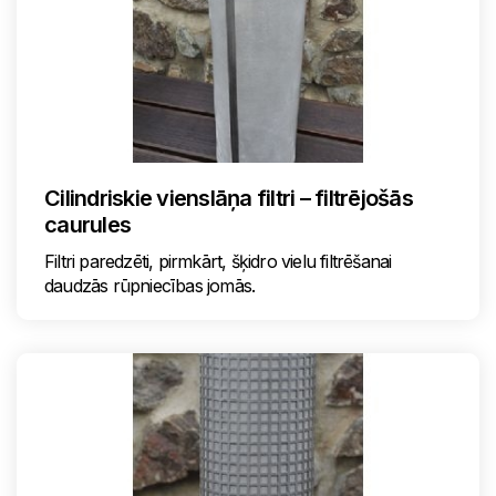
Cilindriskie vienslāņa filtri – filtrējošās
caurules
Filtri paredzēti, pirmkārt, šķidro vielu filtrēšanai
daudzās rūpniecības jomās.