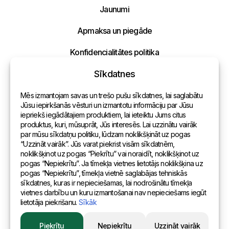
tuvākajā laikā!
Jaunumi
Apmaksa un piegāde
Konfidencialitātes politika
Sīkdatnes
Kontakti
Mēs izmantojam savas un trešo pušu sīkdatnes, lai saglabātu
Vispārēja informācija
Jūsu iepirkšanās vēsturi un izmantotu informāciju par Jūsu
iepriekš iegādātajiem produktiem, lai ieteiktu Jums citus
Pārstāvniecības pasaulē
produktus, kuri, mūsuprāt, Jūs interesēs. Lai uzzinātu vairāk
par mūsu sīkdatņu politiku, lūdzam noklikšķināt uz pogas
Adrese
“Uzzināt vairāk”. Jūs varat piekrist visām sīkdatnēm,
noklikšķinot uz pogas “Piekrītu” vai noraidīt, noklikšķinot uz
pogas “Nepiekrītu”. Ja tīmekļa vietnes lietotājs noklikšķina uz
Andreja Pumpura iela 104B, Daugavpils, Latvija, LV-5404
pogas “Nepiekrītu”, tīmekļa vietnē saglabājas tehniskās
sīkdatnes, kuras ir nepieciešamas, lai nodrošinātu tīmekļa
vietnes darbību un kuru izmantošanai nav nepieciešams iegūt
lietotāja piekrišanu.
Sīkāk
© 2015 Eurositex Latvija
Piekrītu
Nepiekrītu
Uzzināt vairāk