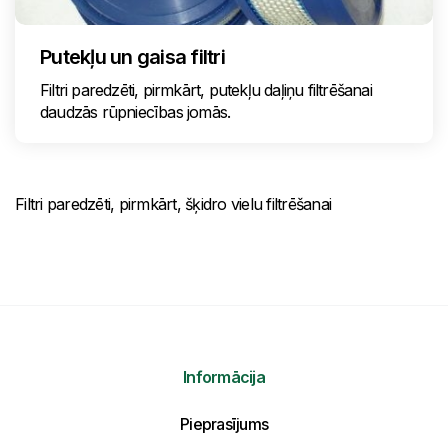
Putekļu un gaisa filtri
Filtri paredzēti, pirmkārt, putekļu daļiņu filtrēšanai
daudzās rūpniecības jomās.
Filtri paredzēti, pirmkārt, šķidro vielu filtrēšanai
Informācija
Nosūtīt mums ziņojumu
Pieprasījums
Uzraksti savu ziņojumu un mēs atbildēsim