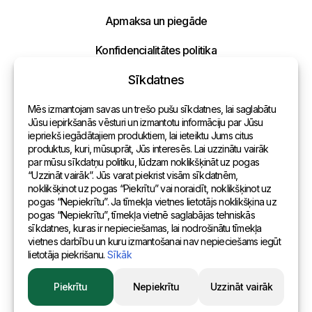
Apmaksa un piegāde
Konfidencialitātes politika
Sīkdatnes
Kontakti
Mēs izmantojam savas un trešo pušu sīkdatnes, lai saglabātu
Vispārēja informācija
Jūsu iepirkšanās vēsturi un izmantotu informāciju par Jūsu
iepriekš iegādātajiem produktiem, lai ieteiktu Jums citus
Pārstāvniecības pasaulē
produktus, kuri, mūsuprāt, Jūs interesēs. Lai uzzinātu vairāk
par mūsu sīkdatņu politiku, lūdzam noklikšķināt uz pogas
Adrese
“Uzzināt vairāk”. Jūs varat piekrist visām sīkdatnēm,
noklikšķinot uz pogas “Piekrītu” vai noraidīt, noklikšķinot uz
pogas “Nepiekrītu”. Ja tīmekļa vietnes lietotājs noklikšķina uz
Andreja Pumpura iela 104B, Daugavpils, Latvija, LV-5404
pogas “Nepiekrītu”, tīmekļa vietnē saglabājas tehniskās
sīkdatnes, kuras ir nepieciešamas, lai nodrošinātu tīmekļa
vietnes darbību un kuru izmantošanai nav nepieciešams iegūt
lietotāja piekrišanu.
Sīkāk
© 2015 Eurositex Latvija
Piekrītu
Nepiekrītu
Uzzināt vairāk
Izstrādāts Esteriol studijā