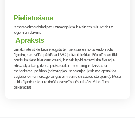
Pielietošana
Izmanto aizsardzībai pret uzmācīgajiem kukaiņiem tīklu veidā uz
logiem un durvīm.
Apraksts
Smalcinātu stiklu kausē augstā temperatūrā un no tā veido stikla
šķiedru, kuru vēlāk pārklāj ar PVC (polivinilhlorīdu). Pēc pīšanas tīkls
pret kukaiņiem iziet caur krāsni, kur tiek izpildīta termiskā fiksācija.
Stikla šķiedras galvenā priekšrocība – nemainīgās fiziskās un
mehāniskās īpašības (neizstiepjas, nesaraujas, jebkuros apstākļos
saglabā formu, nereaģē uz gaisa mitrumu un saules starojumu). Mūsu
stikla šķiedru raksturo drošība veselībai (Sertifikāts, Atbilstības
deklarācija)