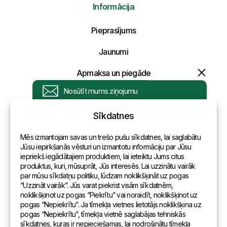
Informācija
Nosūtīt mums ziņojumu
Pieprasījums
Uzraksti savu ziņojumu un mēs atbildēsim
Jaunumi
tuvākajā laikā!
Apmaksa un piegāde
Konfidencialitātes politika
Sīkdatnes
Kontakti
Mēs izmantojam savas un trešo pušu sīkdatnes, lai saglabātu
Vispārēja informācija
Jūsu iepirkšanās vēsturi un izmantotu informāciju par Jūsu
iepriekš iegādātajiem produktiem, lai ieteiktu Jums citus
Pārstāvniecības pasaulē
produktus, kuri, mūsuprāt, Jūs interesēs. Lai uzzinātu vairāk
par mūsu sīkdatņu politiku, lūdzam noklikšķināt uz pogas
Adrese
“Uzzināt vairāk”. Jūs varat piekrist visām sīkdatnēm,
noklikšķinot uz pogas “Piekrītu” vai noraidīt, noklikšķinot uz
pogas “Nepiekrītu”. Ja tīmekļa vietnes lietotājs noklikšķina uz
Andreja Pumpura iela 104B, Daugavpils, Latvija, LV-5404
pogas “Nepiekrītu”, tīmekļa vietnē saglabājas tehniskās
sīkdatnes, kuras ir nepieciešamas, lai nodrošinātu tīmekļa