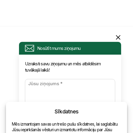
Informācija
Nosūtīt mums ziņojumu
Pieprasījums
Uzraksti savu ziņojumu un mēs atbildēsim
tuvākajā laikā!
Jaunumi
Apmaksa un piegāde
Konfidencialitātes politika
Sīkdatnes
Kontakti
Mēs izmantojam savas un trešo pušu sīkdatnes, lai saglabātu
Vispārēja informācija
Jūsu iepirkšanās vēsturi un izmantotu informāciju par Jūsu