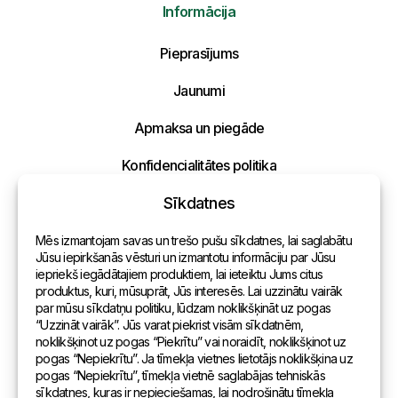
Informācija
Pieprasījums
Nosūtīt mums ziņojumu
Jaunumi
Uzraksti savu ziņojumu un mēs atbildēsim
Apmaksa un piegāde
tuvākajā laikā!
Konfidencialitātes politika
Sīkdatnes
Kontakti
Mēs izmantojam savas un trešo pušu sīkdatnes, lai saglabātu
Vispārēja informācija
Jūsu iepirkšanās vēsturi un izmantotu informāciju par Jūsu
iepriekš iegādātajiem produktiem, lai ieteiktu Jums citus
Pārstāvniecības pasaulē
produktus, kuri, mūsuprāt, Jūs interesēs. Lai uzzinātu vairāk
par mūsu sīkdatņu politiku, lūdzam noklikšķināt uz pogas
Adrese
“Uzzināt vairāk”. Jūs varat piekrist visām sīkdatnēm,
noklikšķinot uz pogas “Piekrītu” vai noraidīt, noklikšķinot uz
pogas “Nepiekrītu”. Ja tīmekļa vietnes lietotājs noklikšķina uz
Andreja Pumpura iela 104B, Daugavpils, Latvija, LV-5404
pogas “Nepiekrītu”, tīmekļa vietnē saglabājas tehniskās
sīkdatnes, kuras ir nepieciešamas, lai nodrošinātu tīmekļa