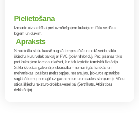
Pielietošana
Izmanto aizsardzībai pret uzmācīgajiem kukaiņiem tīklu veidā uz
logiem un durvīm.
Apraksts
Smalcinātu stiklu kausē augstā temperatūrā un no tā veido stikla
šķiedru, kuru vēlāk pārklāj ar PVC (polivinilhlorīdu). Pēc pīšanas tīkls
pret kukaiņiem iziet caur krāsni, kur tiek izpildīta termiskā fiksācija.
Stikla šķiedras galvenā priekšrocība – nemainīgās fiziskās un
mehāniskās īpašības (neizstiepjas, nesaraujas, jebkuros apstākļos
saglabā formu, nereaģē uz gaisa mitrumu un saules starojumu). Mūsu
stikla šķiedru raksturo drošība veselībai (Sertifikāts, Atbilstības
deklarācija)