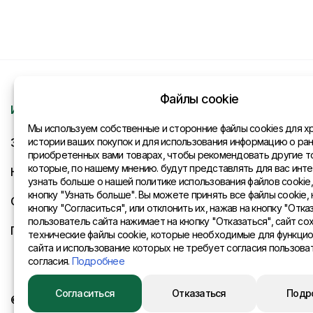
Файлы cookie
Информация
Контакты
Мы используем собственные и сторонние файлы cookies для х
Запрос
истории ваших покупок и для использования информацию о ра
Общая инфо
приобретенных вами товарах, чтобы рекомендовать другие т
которые, по нашему мнению. будут представлять для вас инте
Новости
Представите
узнать больше о нашей политике использования файлов cookie
кнопку "Узнать больше". Вы можете принять все файлы cookie, 
Оплата и доставка
кнопку "Согласиться", или отклонить их, нажав на кнопку "Отказ
пользователь сайта нажимает на кнопку "Отказаться", сайт со
Политика конфиденциальности
технические файлы cookie, которые необходимые для функци
сайта и использование которых не требует согласия пользова
согласия.
Подробнее
Согласиться
Отказаться
Подр
© 2015 Eurositex Latvija