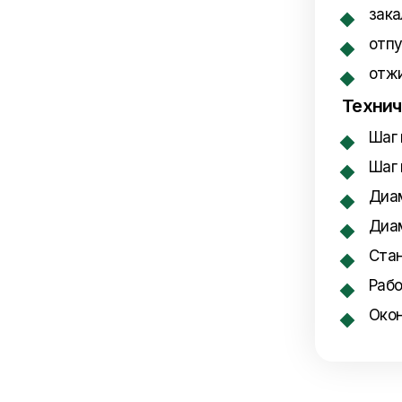
з
от
отж
Технич
Шаг 
Шаг 
Диам
Диам
Стан
Рабо
Окон