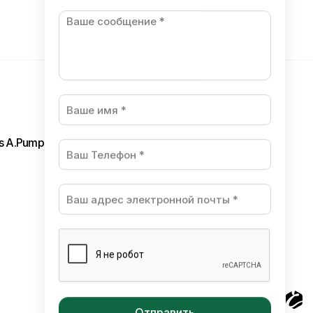
ls A.Pumpura
Разработано в студии Esteriol