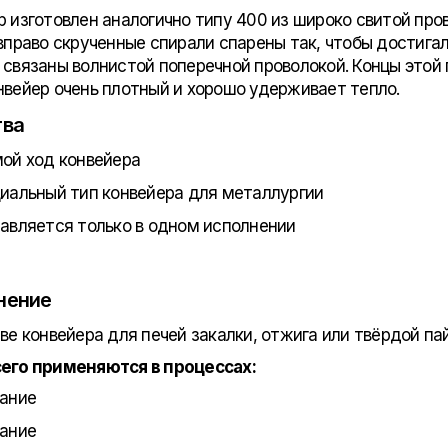
р изготовлен аналогично типу 400 из широко свитой про
 вправо скрученные спирали спарены так, чтобы достига
 связаны волнистой поперечной проволокой. Концы этой 
нвейер очень плотный и хорошо удерживает тепло.
тва
ой ход конвейера
иальный тип конвейера для металлургии
авляется только в одном исполнении
нение
ве конвейера для печей закалки, отжига или твёрдой пай
его применяются в процессах:
екание
екание