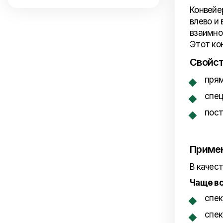
Конвейе
влево и
взаимно
Этот ко
Свойс
прям
спец
пост
Приме
В качест
Чаще вс
сп
сп