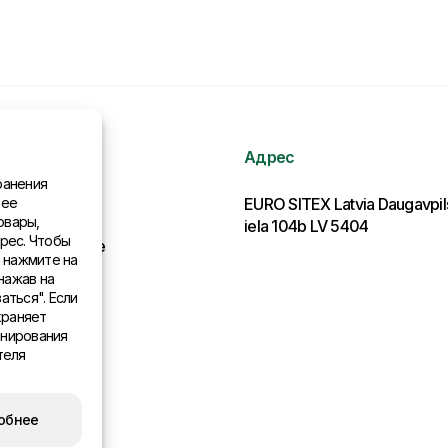
Адрес
ранения
нее
рмация
EURO SITEX Latvia Daugavpi
овары,
iela 104b LV 5404
рес. Чтобы
льства в мире
, нажмите на
нажав на
аться". Если
храняет
онирования
теля
обнее