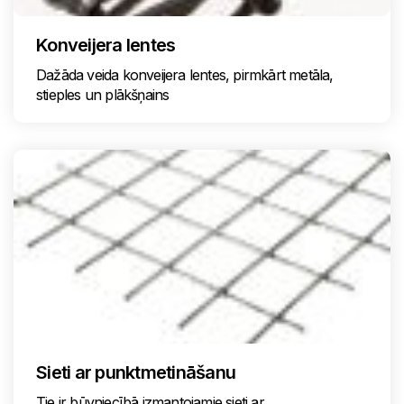
Konveijera lentes
Dažāda veida konveijera lentes, pirmkārt metāla,
stieples un plākšņains
Sieti ar punktmetināšanu
Tie ir būvniecībā izmantojamie sieti ar