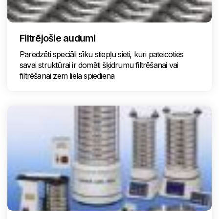
Filtrējošie audumi
Paredzēti speciāli sīku stiepļu sieti, kuri pateicoties
savai struktūrai ir domāti šķidrumu filtrēšanai vai
filtrēšanai zem liela spiediena