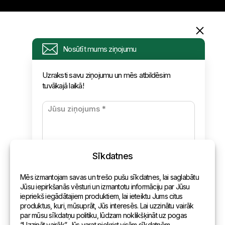
Informācija
Nosūtīt mums ziņojumu
Pieprasījums
Uzraksti savu ziņojumu un mēs atbildēsim
tuvākajā laikā!
Jaunumi
Apmaksa un piegāde
Konfidencialitātes politika
Sīkdatnes
Kontakti
Mēs izmantojam savas un trešo pušu sīkdatnes, lai saglabātu
Vispārēja informācija
Jūsu iepirkšanās vēsturi un izmantotu informāciju par Jūsu
iepriekš iegādātajiem produktiem, lai ieteiktu Jums citus
Pārstāvniecības pasaulē
produktus, kuri, mūsuprāt, Jūs interesēs. Lai uzzinātu vairāk
par mūsu sīkdatņu politiku, lūdzam noklikšķināt uz pogas
Adrese
“Uzzināt vairāk”. Jūs varat piekrist visām sīkdatnēm,