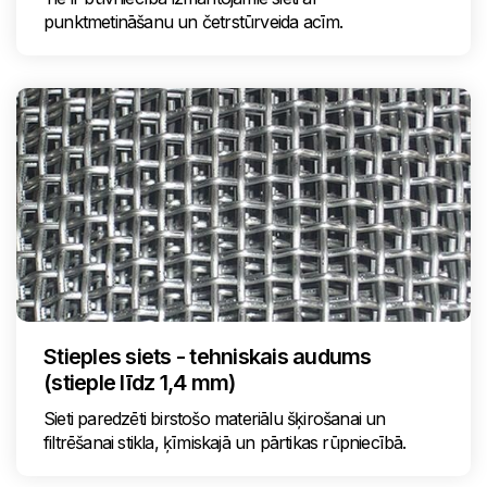
punktmetināšanu un četrstūrveida acīm.
Stieples siets - tehniskais audums
(stieple līdz 1,4 mm)
Sieti paredzēti birstošo materiālu šķirošanai un
filtrēšanai stikla, ķīmiskajā un pārtikas rūpniecībā.