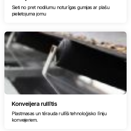
Sieti no pret nodilumu noturīgas gumijas ar plašu
pielietojuma jomu
Konveijera rullītis
Plastmasas un tērauda rullīši tehnoloģisko līniju
konveijeriem.