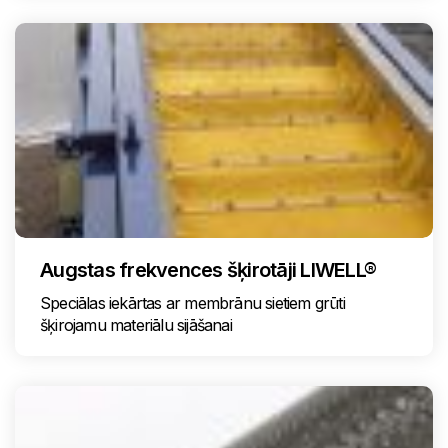
Augstas frekvences šķirotāji LIWELL®
Speciālas iekārtas ar membrānu sietiem grūti
šķirojamu materiālu sijāšanai