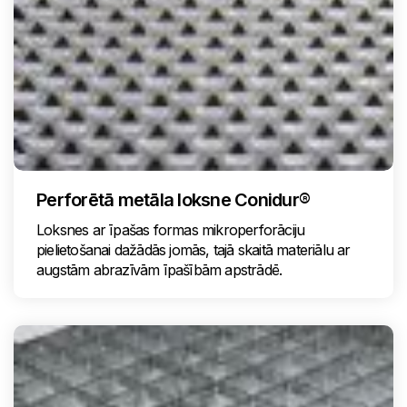
Perforētā metāla loksne Conidur®
Loksnes ar īpašas formas mikroperforāciju
pielietošanai dažādās jomās, tajā skaitā materiālu ar
augstām abrazīvām īpašībām apstrādē.