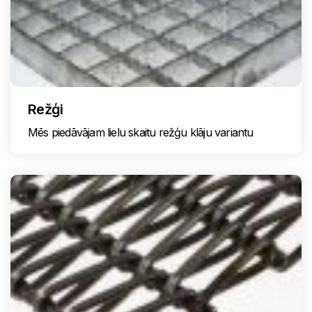
Režģi
Mēs piedāvājam lielu skaitu režģu klāju variantu