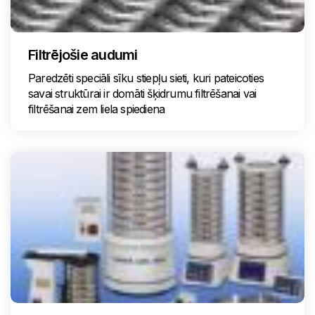
Filtrējošie audumi
Paredzēti speciāli sīku stiepļu sieti, kuri pateicoties
savai struktūrai ir domāti šķidrumu filtrēšanai vai
filtrēšanai zem liela spiediena