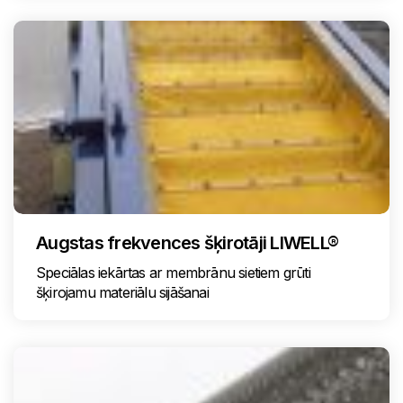
Augstas frekvences šķirotāji LIWELL®
Speciālas iekārtas ar membrānu sietiem grūti
šķirojamu materiālu sijāšanai