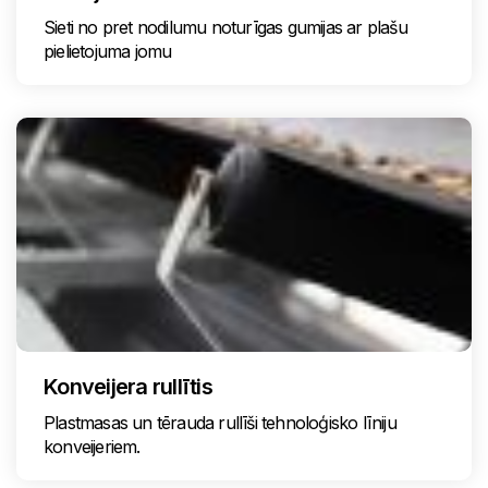
Sieti no pret nodilumu noturīgas gumijas ar plašu
pielietojuma jomu
Konveijera rullītis
Plastmasas un tērauda rullīši tehnoloģisko līniju
konveijeriem.