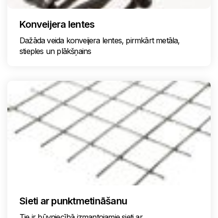
Konveijera lentes
Dažāda veida konveijera lentes, pirmkārt metāla,
stieples un plākšņains
Sieti ar punktmetināšanu
Tie ir būvniecībā izmantojamie sieti ar