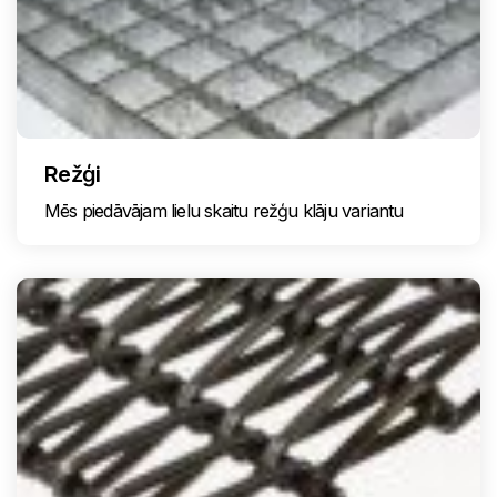
Režģi
Mēs piedāvājam lielu skaitu režģu klāju variantu