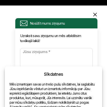
Informācija
Nosūtīt mums ziņojumu
Pieprasījums
Uzraksti savu ziņojumu un mēs atbildēsim
tuvākajā laikā!
Jaunumi
Apmaksa un piegāde
Konfidencialitātes politika
Sīkdatnes
Kontakti
Mēs izmantojam savas un trešo pušu sīkdatnes, lai saglabātu
Vispārēja informācija
Jūsu iepirkšanās vēsturi un izmantotu informāciju par Jūsu
iepriekš iegādātajiem produktiem, lai ieteiktu Jums citus
Pārstāvniecības pasaulē
produktus, kuri, mūsuprāt, Jūs interesēs. Lai uzzinātu vairāk
par mūsu sīkdatņu politiku, lūdzam noklikšķināt uz pogas
Adrese
“Uzzināt vairāk”. Jūs varat piekrist visām sīkdatnēm,