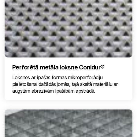
Perforētā metāla loksne Conidur®
Loksnes ar īpašas formas mikroperforāciju
pielietošanai dažādās jomās, tajā skaitā materiālu ar
augstām abrazīvām īpašībām apstrādē.