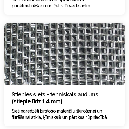
punktmetināšanu un četrstūrveida acīm.
Stieples siets - tehniskais audums
(stieple līdz 1,4 mm)
Sieti paredzēti birstošo materiālu šķirošanai un
filtrēšanai stikla, ķīmiskajā un pārtikas rūpniecībā.