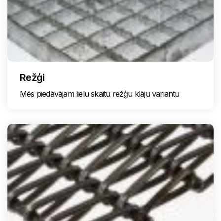
Režģi
Mēs piedāvājam lielu skaitu režģu klāju variantu