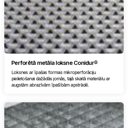
Perforētā metāla loksne Conidur®
Loksnes ar īpašas formas mikroperforāciju
pielietošanai dažādās jomās, tajā skaitā materiālu ar
augstām abrazīvām īpašībām apstrādē.