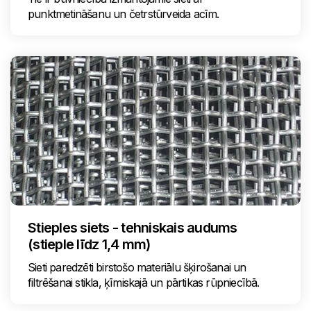
punktmetināšanu un četrstūrveida acīm.
Stieples siets - tehniskais audums
(stieple līdz 1,4 mm)
Sieti paredzēti birstošo materiālu šķirošanai un
filtrēšanai stikla, ķīmiskajā un pārtikas rūpniecībā.