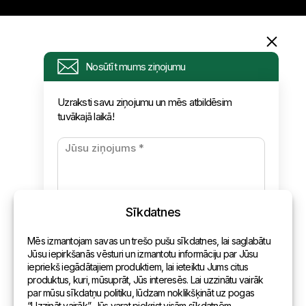
Informācija
Nosūtīt mums ziņojumu
Pieprasījums
Uzraksti savu ziņojumu un mēs atbildēsim
tuvākajā laikā!
Jaunumi
Apmaksa un piegāde
Konfidencialitātes politika
Sīkdatnes
Kontakti
Mēs izmantojam savas un trešo pušu sīkdatnes, lai saglabātu
Vispārēja informācija
Jūsu iepirkšanās vēsturi un izmantotu informāciju par Jūsu
iepriekš iegādātajiem produktiem, lai ieteiktu Jums citus
Pārstāvniecības pasaulē
produktus, kuri, mūsuprāt, Jūs interesēs. Lai uzzinātu vairāk
par mūsu sīkdatņu politiku, lūdzam noklikšķināt uz pogas
Adrese
“Uzzināt vairāk”. Jūs varat piekrist visām sīkdatnēm,