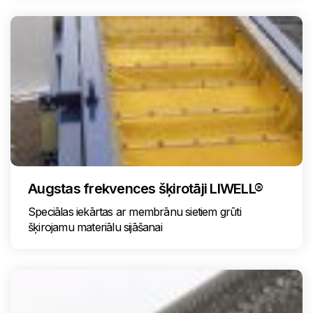
Augstas frekvences šķirotāji LIWELL®
Speciālas iekārtas ar membrānu sietiem grūti
šķirojamu materiālu sijāšanai