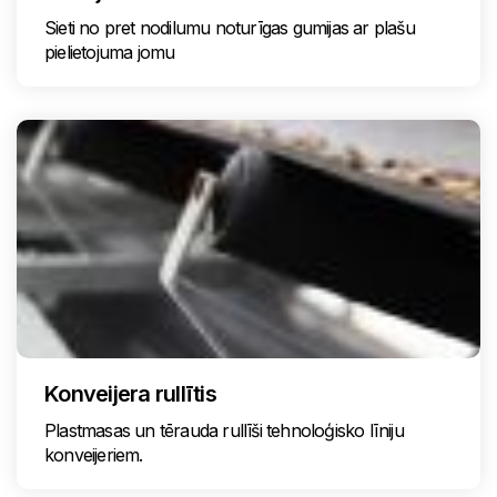
Sieti no pret nodilumu noturīgas gumijas ar plašu
pielietojuma jomu
Konveijera rullītis
Plastmasas un tērauda rullīši tehnoloģisko līniju
konveijeriem.