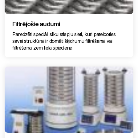
Filtrējošie audumi
Paredzēti speciāli sīku stiepļu sieti, kuri pateicoties
savai struktūrai ir domāti šķidrumu filtrēšanai vai
filtrēšanai zem liela spiediena