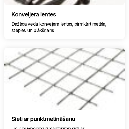
Konveijera lentes
Dažāda veida konveijera lentes, pirmkārt metāla,
stieples un plākšņains
Sieti ar punktmetināšanu
Tie ir būvniecībā izmantojamie sieti ar