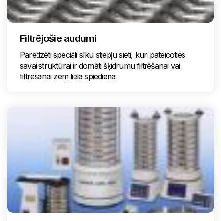
Filtrējošie audumi
Paredzēti speciāli sīku stiepļu sieti, kuri pateicoties
savai struktūrai ir domāti šķidrumu filtrēšanai vai
filtrēšanai zem liela spiediena