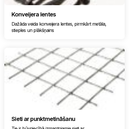
Konveijera lentes
Dažāda veida konveijera lentes, pirmkārt metāla,
stieples un plākšņains
Sieti ar punktmetināšanu
Tie ir būvniecībā izmantojamie sieti ar