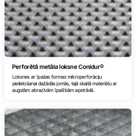
Perforētā metāla loksne Conidur®
Loksnes ar īpašas formas mikroperforāciju
pielietošanai dažādās jomās, tajā skaitā materiālu ar
augstām abrazīvām īpašībām apstrādē.