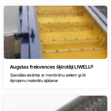
Augstas frekvences šķirotāji LIWELL®
Speciālas iekārtas ar membrānu sietiem grūti
šķirojamu materiālu sijāšanai