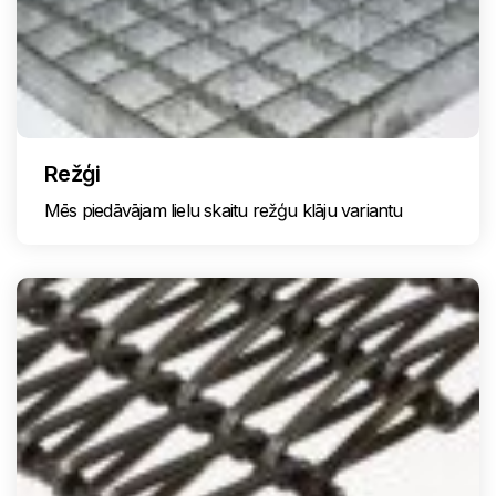
Režģi
Mēs piedāvājam lielu skaitu režģu klāju variantu