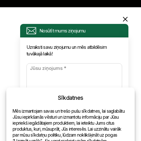
Informācija
Nosūtīt mums ziņojumu
Pieprasījums
Uzraksti savu ziņojumu un mēs atbildēsim
tuvākajā laikā!
Jaunumi
Apmaksa un piegāde
Konfidencialitātes politika
Sīkdatnes
Kontakti
Mēs izmantojam savas un trešo pušu sīkdatnes, lai saglabātu
Vispārēja informācija
Jūsu iepirkšanās vēsturi un izmantotu informāciju par Jūsu
iepriekš iegādātajiem produktiem, lai ieteiktu Jums citus
Pārstāvniecības pasaulē
produktus, kuri, mūsuprāt, Jūs interesēs. Lai uzzinātu vairāk
par mūsu sīkdatņu politiku, lūdzam noklikšķināt uz pogas
Adrese
“Uzzināt vairāk”. Jūs varat piekrist visām sīkdatnēm,