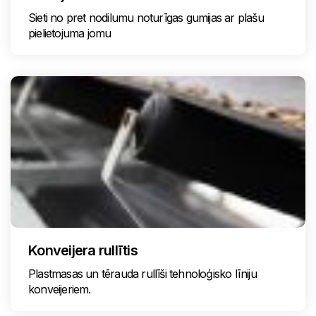
Sieti no pret nodilumu noturīgas gumijas ar plašu
pielietojuma jomu
Konveijera rullītis
Plastmasas un tērauda rullīši tehnoloģisko līniju
konveijeriem.