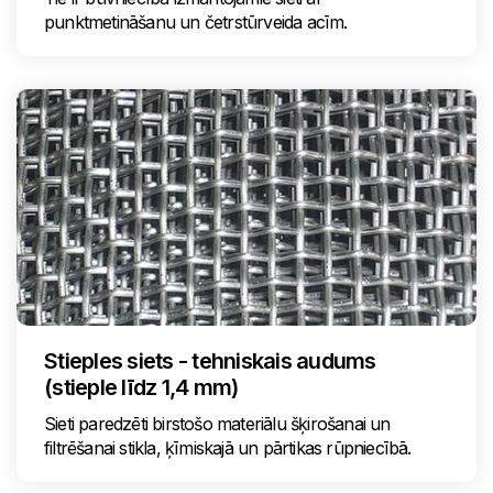
punktmetināšanu un četrstūrveida acīm.
Stieples siets - tehniskais audums
(stieple līdz 1,4 mm)
Sieti paredzēti birstošo materiālu šķirošanai un
filtrēšanai stikla, ķīmiskajā un pārtikas rūpniecībā.