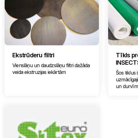
Ekstrūderu filtri
Tīkls p
INSECT
Vienslāņu un daudzslāņu filtri dažāda
veida ekstruzijas iekārtām
Šos tiklus
uzmācīgaj
un durvīm