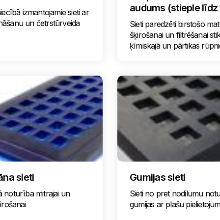
audums (stieple līdz
iecībā izmantojamie sieti ar
nāšanu un četrstūrveida
Sieti paredzēti birstošo mat
šķirošanai un filtrēšanai stik
ķīmiskajā un pārtikas rūpni
āna sieti
Gumijas sieti
 noturība mitrajai un
Sieti no pret nodilumu not
ķirošanai
gumijas ar plašu pielietoj