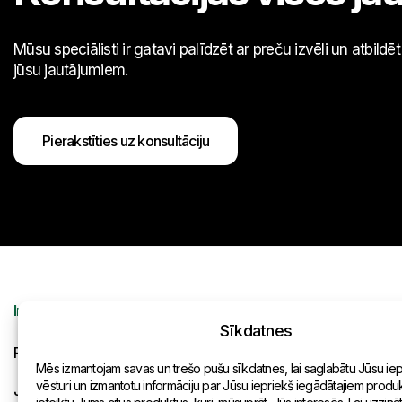
Mūsu speciālisti ir gatavi palīdzēt ar preču izvēli un atbildē
jūsu jautājumiem.
Pierakstīties uz konsultāciju
Informācija
Kontakti
Sīkdatnes
Pieprasījums
Vispārēja inf
Mēs izmantojam savas un trešo pušu sīkdatnes, lai saglabātu Jūsu ie
vēsturi un izmantotu informāciju par Jūsu iepriekš iegādātajiem produkt
Jaunumi
Pārstāvniecīb