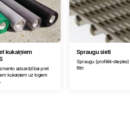
ret kukaiņiem
Spraugu sieti
S
Spraugu (profilēti-stieples) 
filtri
 izmanto aizsardzībai pret
iem kukaiņiem uz logiem
.