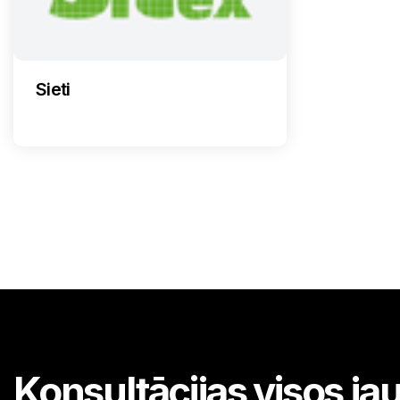
Sieti
Konsultācijas visos j