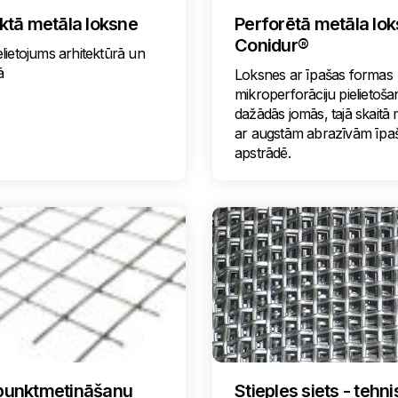
ilktā metāla loksne
Perforētā metāla lo
Conidur®
lietojums arhitektūrā un
ā
Loksnes ar īpašas formas
mikroperforāciju pielietoša
dažādās jomās, tajā skaitā 
ar augstām abrazīvām īpa
apstrādē.
r punktmetināšanu
Stieples siets - tehni