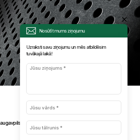
Nosūtīt mums ziņojumu
Uzraksti savu ziņojumu un mēs atbildēsim
tuvākajā laikā!
augavpils,