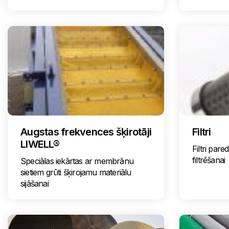
Augstas frekvences šķirotāji
Filtri
LIWELL®
Filtri pare
filtrēšanai
Speciālas iekārtas ar membrānu
sietiem grūti šķirojamu materiālu
sijāšanai