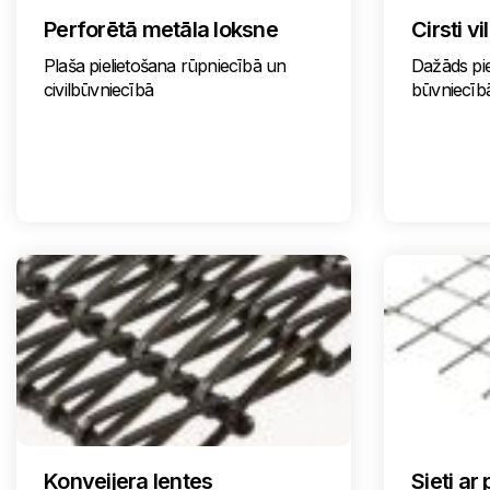
Perforētā metāla loksne
Cirsti v
Plaša pielietošana rūpniecībā un
Dažāds pie
civilbūvniecībā
būvniecīb
Konveijera lentes
Sieti a