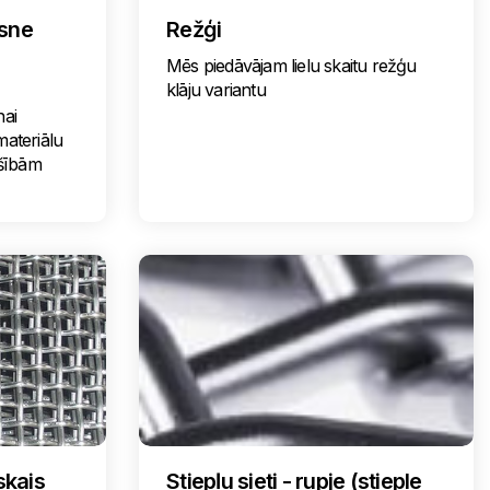
ksne
Režģi
Mēs piedāvājam lielu skaitu režģu
klāju variantu
nai
materiālu
šībām
skais
Stiepļu sieti - rupje (stieple