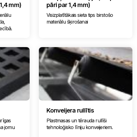
 1,4 mm)
pāri par 1,4 mm)
eriālu
Visizplatītākais sieta tips birstošo
la,
materiālu šķirošanai
ecībā.
Konveijera rullītis
urīgas
Plastmasas un tērauda rullīši
uma jomu
tehnoloģisko līniju konveijeriem.