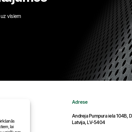
t uz visiem
Adrese
ormācija
Andreja Pumpura iela 104B, D
pirkšanās
Latvija, LV-5404
iem, lai
as pasaulē