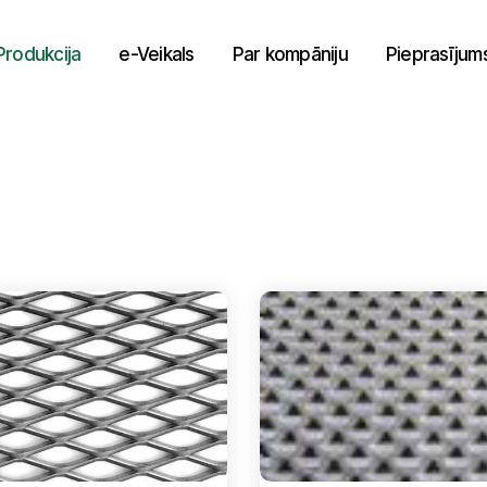
Produkcija
e-Veikals
Par kompāniju
Pieprasījum