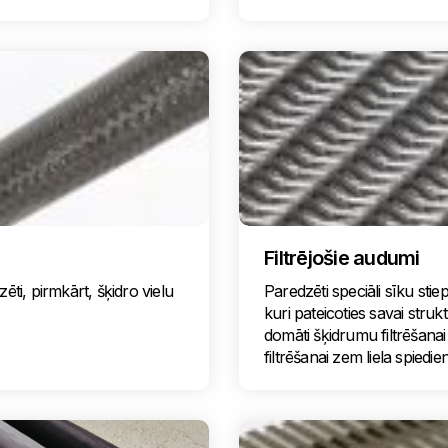
Filtrējošie audumi
dzēti, pirmkārt, šķidro vielu
Paredzēti speciāli sīku stiepļ
kuri pateicoties savai strukt
domāti šķidrumu filtrēšanai
filtrēšanai zem liela spiedie