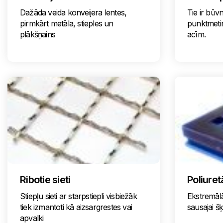
Dažāda veida konveijera lentes,
Tie ir būvn
pirmkārt metāla, stieples un
punktmeti
plākšņains
acīm.
Ribotie sieti
Poliuret
Stiepļu sieti ar starpstiepli visbiežāk
Ekstremālā
tiek izmantoti kā aizsargrestes vai
sausajai š
apvalki