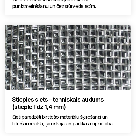
punktmetināšanu un četrstūrveida acīm.
Stieples siets - tehniskais audums
(stieple līdz 1,4 mm)
Sieti paredzēti birstošo materiālu šķirošanai un
filtrēšanai stikla, ķīmiskajā un pārtikas rūpniecībā.