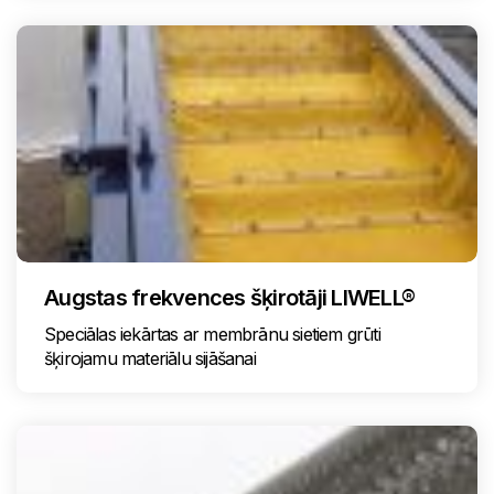
Augstas frekvences šķirotāji LIWELL®
Speciālas iekārtas ar membrānu sietiem grūti
šķirojamu materiālu sijāšanai