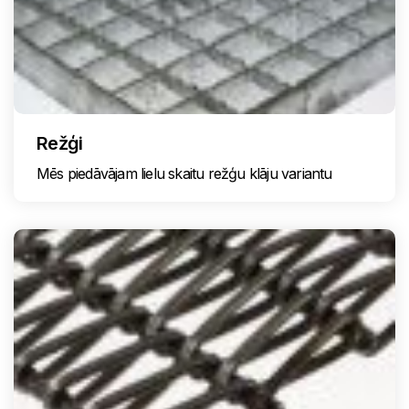
Režģi
Mēs piedāvājam lielu skaitu režģu klāju variantu