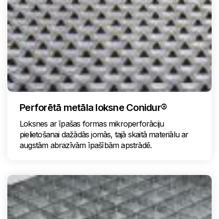
Perforētā metāla loksne Conidur®
Loksnes ar īpašas formas mikroperforāciju
pielietošanai dažādās jomās, tajā skaitā materiālu ar
augstām abrazīvām īpašībām apstrādē.