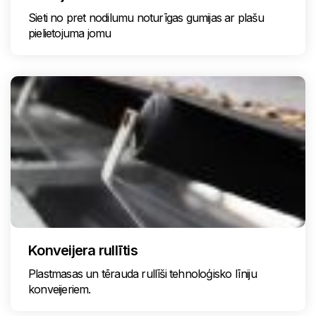
Sieti no pret nodilumu noturīgas gumijas ar plašu
pielietojuma jomu
Konveijera rullītis
Plastmasas un tērauda rullīši tehnoloģisko līniju
konveijeriem.