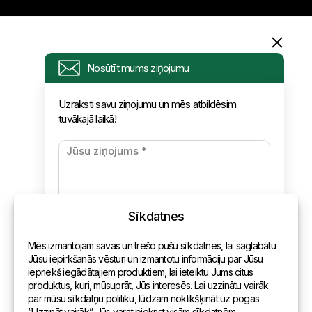
Informācija
Nosūtīt mums ziņojumu
Pieprasījums
Uzraksti savu ziņojumu un mēs atbildēsim
tuvākajā laikā!
Jaunumi
Apmaksa un piegāde
Konfidencialitātes politika
Sīkdatnes
Kontakti
Mēs izmantojam savas un trešo pušu sīkdatnes, lai saglabātu
Vispārēja informācija
Jūsu iepirkšanās vēsturi un izmantotu informāciju par Jūsu
iepriekš iegādātajiem produktiem, lai ieteiktu Jums citus
Pārstāvniecības pasaulē
produktus, kuri, mūsuprāt, Jūs interesēs. Lai uzzinātu vairāk
par mūsu sīkdatņu politiku, lūdzam noklikšķināt uz pogas
Adrese
“Uzzināt vairāk”. Jūs varat piekrist visām sīkdatnēm,