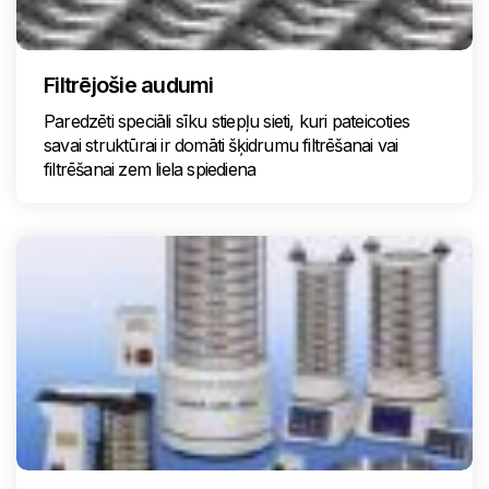
Filtrējošie audumi
Paredzēti speciāli sīku stiepļu sieti, kuri pateicoties
savai struktūrai ir domāti šķidrumu filtrēšanai vai
filtrēšanai zem liela spiediena