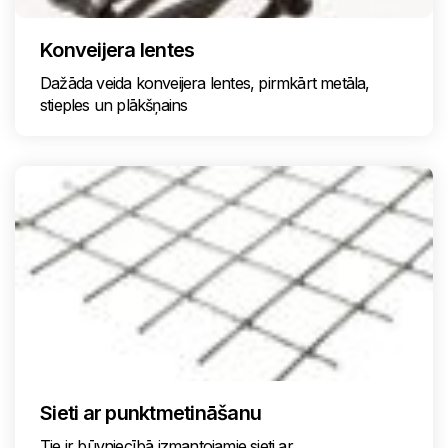
Konveijera lentes
Dažāda veida konveijera lentes, pirmkārt metāla,
stieples un plākšņains
Sieti ar punktmetināšanu
Tie ir būvniecībā izmantojamie sieti ar