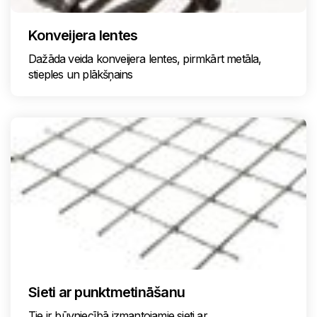
Konveijera lentes
Dažāda veida konveijera lentes, pirmkārt metāla,
stieples un plākšņains
Sieti ar punktmetināšanu
Tie ir būvniecībā izmantojamie sieti ar