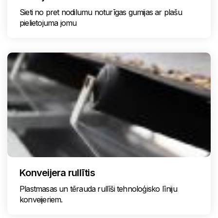
Sieti no pret nodilumu noturīgas gumijas ar plašu
pielietojuma jomu
Konveijera rullītis
Plastmasas un tērauda rullīši tehnoloģisko līniju
konveijeriem.