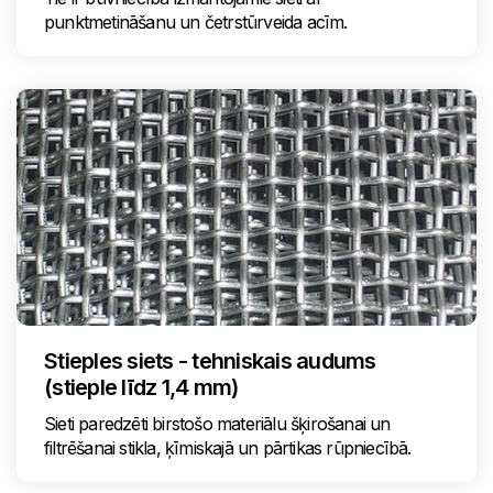
punktmetināšanu un četrstūrveida acīm.
Stieples siets - tehniskais audums
(stieple līdz 1,4 mm)
Sieti paredzēti birstošo materiālu šķirošanai un
filtrēšanai stikla, ķīmiskajā un pārtikas rūpniecībā.