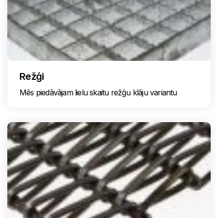
Režģi
Mēs piedāvājam lielu skaitu režģu klāju variantu