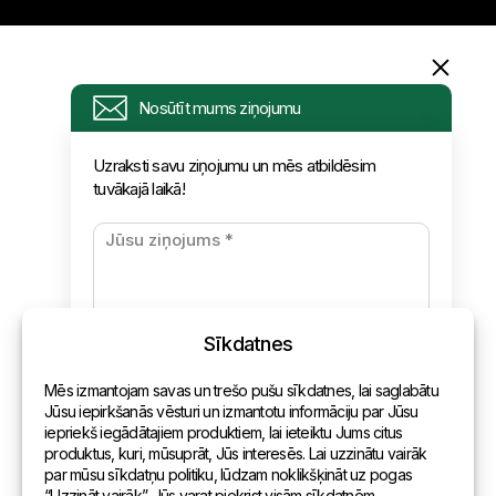
Informācija
Nosūtīt mums ziņojumu
Pieprasījums
Uzraksti savu ziņojumu un mēs atbildēsim
tuvākajā laikā!
Jaunumi
Apmaksa un piegāde
Konfidencialitātes politika
Sīkdatnes
Kontakti
Mēs izmantojam savas un trešo pušu sīkdatnes, lai saglabātu
Vispārēja informācija
Jūsu iepirkšanās vēsturi un izmantotu informāciju par Jūsu
iepriekš iegādātajiem produktiem, lai ieteiktu Jums citus
Pārstāvniecības pasaulē
produktus, kuri, mūsuprāt, Jūs interesēs. Lai uzzinātu vairāk
par mūsu sīkdatņu politiku, lūdzam noklikšķināt uz pogas
Adrese
“Uzzināt vairāk”. Jūs varat piekrist visām sīkdatnēm,