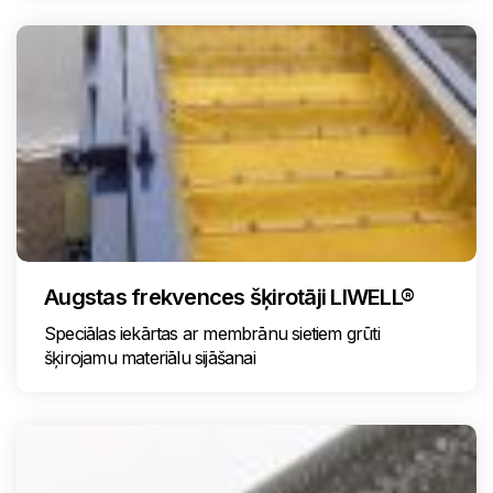
Augstas frekvences šķirotāji LIWELL®
Speciālas iekārtas ar membrānu sietiem grūti
šķirojamu materiālu sijāšanai