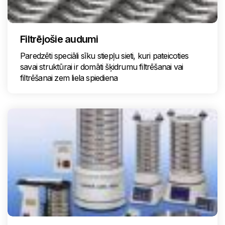
Filtrējošie audumi
Paredzēti speciāli sīku stiepļu sieti, kuri pateicoties
savai struktūrai ir domāti šķidrumu filtrēšanai vai
filtrēšanai zem liela spiediena