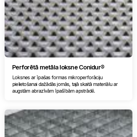
Perforētā metāla loksne Conidur®
Loksnes ar īpašas formas mikroperforāciju
pielietošanai dažādās jomās, tajā skaitā materiālu ar
augstām abrazīvām īpašībām apstrādē.