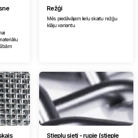
ksne
Režģi
Mēs piedāvājam lielu skaitu režģu
klāju variantu
nai
materiālu
šībām
skais
Stiepļu sieti - rupje (stieple