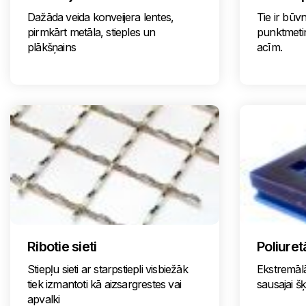
Dažāda veida konveijera lentes,
Tie ir būvn
pirmkārt metāla, stieples un
punktmeti
plākšņains
acīm.
Ribotie sieti
Poliuret
Stiepļu sieti ar starpstiepli visbiežāk
Ekstremālā
tiek izmantoti kā aizsargrestes vai
sausajai š
apvalki