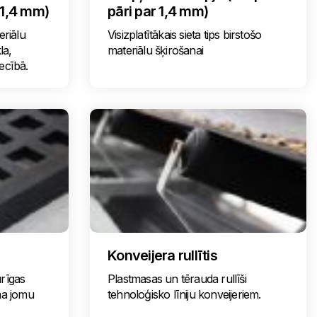
 1,4 mm)
pāri par 1,4 mm)
eriālu
Visizplatītākais sieta tips birstošo
la,
materiālu šķirošanai
ecībā.
Konveijera rullītis
urīgas
Plastmasas un tērauda rullīši
uma jomu
tehnoloģisko līniju konveijeriem.