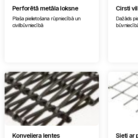
Perforētā metāla loksne
Cirsti v
Plaša pielietošana rūpniecībā un
Dažāds pie
civilbūvniecībā
būvniecīb
Konveijera lentes
Sieti a