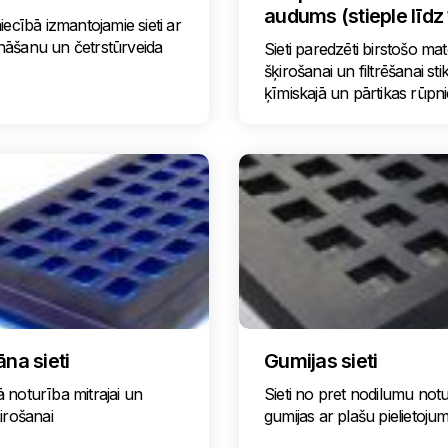
audums (stieple līdz
iecībā izmantojamie sieti ar
nāšanu un četrstūrveida
Sieti paredzēti birstošo mat
šķirošanai un filtrēšanai stik
ķīmiskajā un pārtikas rūpni
āna sieti
Gumijas sieti
 noturība mitrajai un
Sieti no pret nodilumu not
ķirošanai
gumijas ar plašu pielietoj