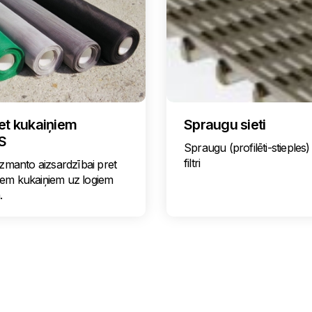
ret kukaiņiem
Spraugu sieti
S
Spraugu (profilēti-stieples) 
filtri
 izmanto aizsardzībai pret
iem kukaiņiem uz logiem
.