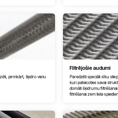
Filtrējošie audumi
dzēti, pirmkārt, šķidro vielu
Paredzēti speciāli sīku stiepļ
kuri pateicoties savai strukt
domāti šķidrumu filtrēšanai
filtrēšanai zem liela spiedie