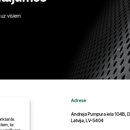
t uz visiem
Adrese
ormācija
Andreja Pumpura iela 104B, D
pirkšanās
Latvija, LV-5404
iem, lai
as pasaulē