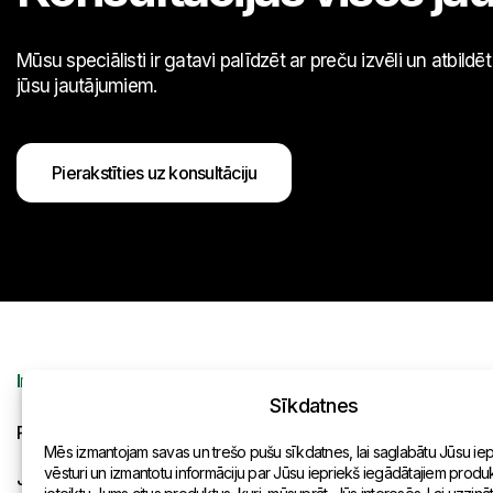
Mūsu speciālisti ir gatavi palīdzēt ar preču izvēli un atbildē
jūsu jautājumiem.
Pierakstīties uz konsultāciju
Informācija
Kontakti
Sīkdatnes
Pieprasījums
Vispārēja inf
Mēs izmantojam savas un trešo pušu sīkdatnes, lai saglabātu Jūsu ie
vēsturi un izmantotu informāciju par Jūsu iepriekš iegādātajiem produkt
Jaunumi
Pārstāvniecīb