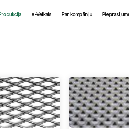
Produkcija
e-Veikals
Par kompāniju
Pieprasījum