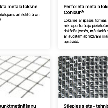
ilktā metāla loksne
Perforētā metāla lo
Conidur®
lietojums arhitektūrā un
ā
Loksnes ar īpašas formas
mikroperforāciju pielietoša
dažādās jomās, tajā skaitā 
ar augstām abrazīvām īpa
apstrādē.
r punktmetināšanu
Stieples siets - tehni