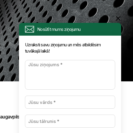
Nosūtīt mums ziņojumu
Uzraksti savu ziņojumu un mēs atbildēsim
tuvākajā laikā!
augavpils,