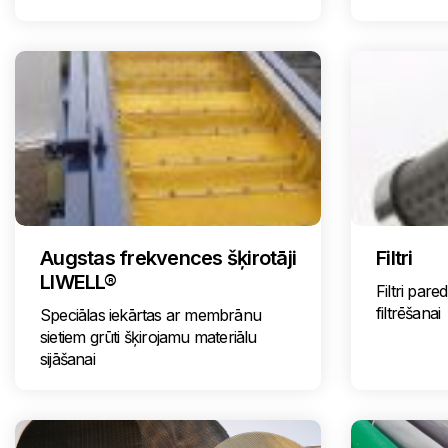
Augstas frekvences šķirotāji
Filtri
LIWELL®
Filtri pare
filtrēšanai
Speciālas iekārtas ar membrānu
sietiem grūti šķirojamu materiālu
sijāšanai