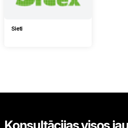
Sieti
Konsultācijas visos j