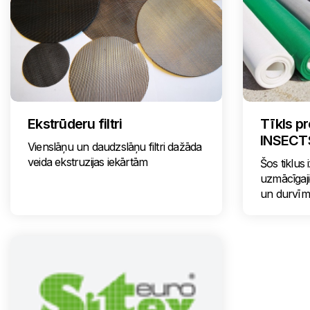
Ekstrūderu filtri
Tīkls p
INSECT
Vienslāņu un daudzslāņu filtri dažāda
veida ekstruzijas iekārtām
Šos tiklus
uzmācīgaj
un durvīm