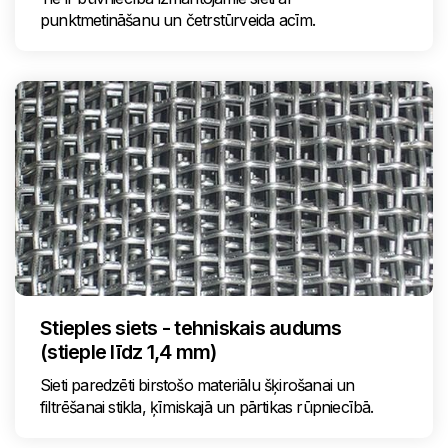
punktmetināšanu un četrstūrveida acīm.
Stieples siets - tehniskais audums
(stieple līdz 1,4 mm)
Sieti paredzēti birstošo materiālu šķirošanai un
filtrēšanai stikla, ķīmiskajā un pārtikas rūpniecībā.