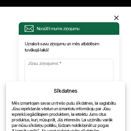
Informācija
Nosūtīt mums ziņojumu
Pieprasījums
Uzraksti savu ziņojumu un mēs atbildēsim
tuvākajā laikā!
Jaunumi
Apmaksa un piegāde
Konfidencialitātes politika
Sīkdatnes
Kontakti
Mēs izmantojam savas un trešo pušu sīkdatnes, lai saglabātu
Vispārēja informācija
Jūsu iepirkšanās vēsturi un izmantotu informāciju par Jūsu
iepriekš iegādātajiem produktiem, lai ieteiktu Jums citus
Pārstāvniecības pasaulē
produktus, kuri, mūsuprāt, Jūs interesēs. Lai uzzinātu vairāk
par mūsu sīkdatņu politiku, lūdzam noklikšķināt uz pogas
Adrese
“Uzzināt vairāk”. Jūs varat piekrist visām sīkdatnēm,