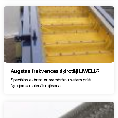
Augstas frekvences šķirotāji LIWELL®
Speciālas iekārtas ar membrānu sietiem grūti
šķirojamu materiālu sijāšanai