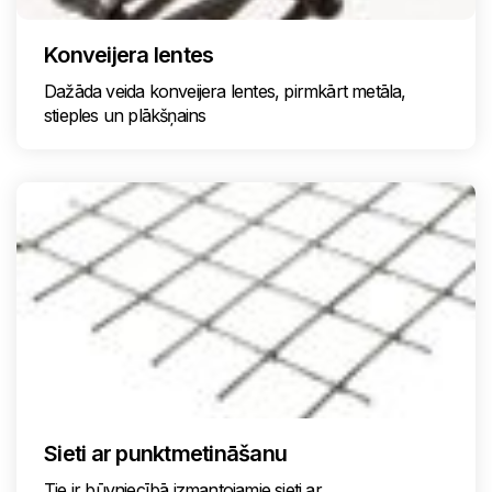
Konveijera lentes
Dažāda veida konveijera lentes, pirmkārt metāla,
stieples un plākšņains
Sieti ar punktmetināšanu
Tie ir būvniecībā izmantojamie sieti ar