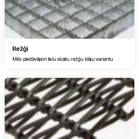
Režģi
Mēs piedāvājam lielu skaitu režģu klāju variantu