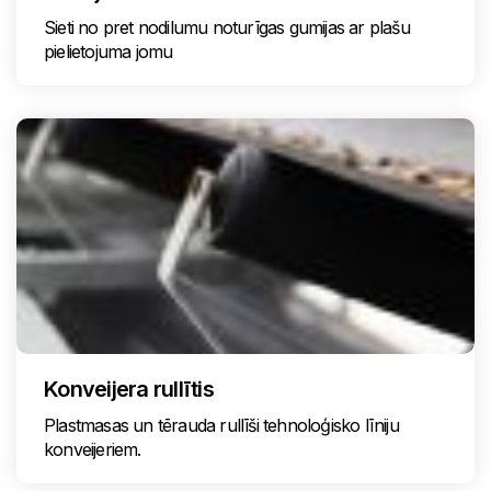
Sieti no pret nodilumu noturīgas gumijas ar plašu
pielietojuma jomu
Konveijera rullītis
Plastmasas un tērauda rullīši tehnoloģisko līniju
konveijeriem.