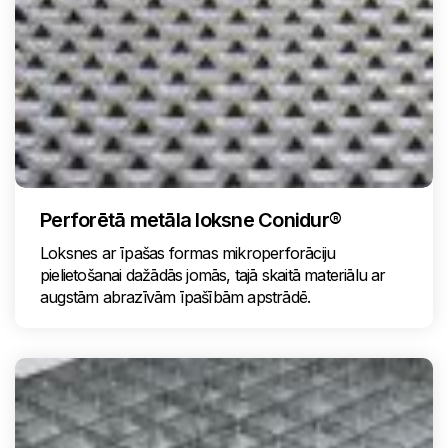
Perforētā metāla loksne Conidur®
Loksnes ar īpašas formas mikroperforāciju
pielietošanai dažādās jomās, tajā skaitā materiālu ar
augstām abrazīvām īpašībām apstrādē.