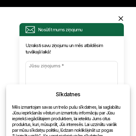
Informācija
Nosūtīt mums ziņojumu
Pieprasījums
Uzraksti savu ziņojumu un mēs atbildēsim
tuvākajā laikā!
Jaunumi
Apmaksa un piegāde
Konfidencialitātes politika
Sīkdatnes
Kontakti
Mēs izmantojam savas un trešo pušu sīkdatnes, lai saglabātu
Vispārēja informācija
Jūsu iepirkšanās vēsturi un izmantotu informāciju par Jūsu
iepriekš iegādātajiem produktiem, lai ieteiktu Jums citus
Pārstāvniecības pasaulē
produktus, kuri, mūsuprāt, Jūs interesēs. Lai uzzinātu vairāk
par mūsu sīkdatņu politiku, lūdzam noklikšķināt uz pogas
Adrese
“Uzzināt vairāk”. Jūs varat piekrist visām sīkdatnēm,