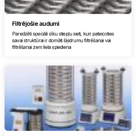
Filtrējošie audumi
Paredzēti speciāli sīku stiepļu sieti, kuri pateicoties
savai struktūrai ir domāti šķidrumu filtrēšanai vai
filtrēšanai zem liela spiediena