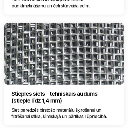
punktmetināšanu un četrstūrveida acīm.
Stieples siets - tehniskais audums
(stieple līdz 1,4 mm)
Sieti paredzēti birstošo materiālu šķirošanai un
filtrēšanai stikla, ķīmiskajā un pārtikas rūpniecībā.