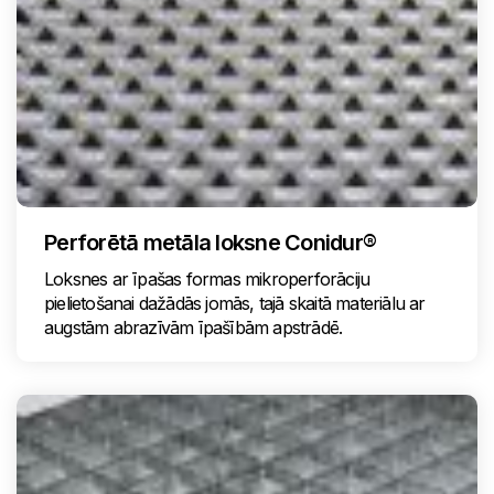
Perforētā metāla loksne Conidur®
Loksnes ar īpašas formas mikroperforāciju
pielietošanai dažādās jomās, tajā skaitā materiālu ar
augstām abrazīvām īpašībām apstrādē.