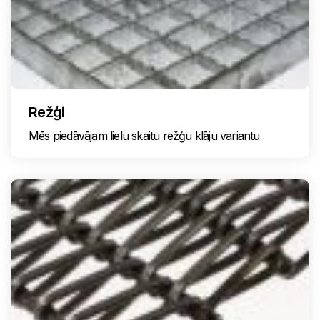
Režģi
Mēs piedāvājam lielu skaitu režģu klāju variantu