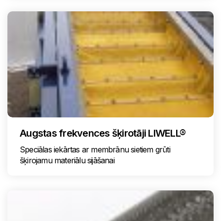
Augstas frekvences šķirotāji LIWELL®
Speciālas iekārtas ar membrānu sietiem grūti
šķirojamu materiālu sijāšanai