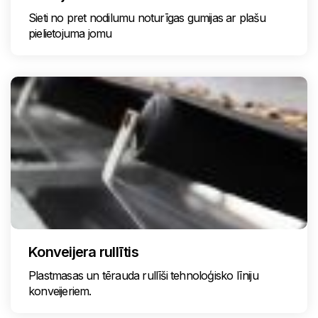
Sieti no pret nodilumu noturīgas gumijas ar plašu
pielietojuma jomu
Konveijera rullītis
Plastmasas un tērauda rullīši tehnoloģisko līniju
konveijeriem.