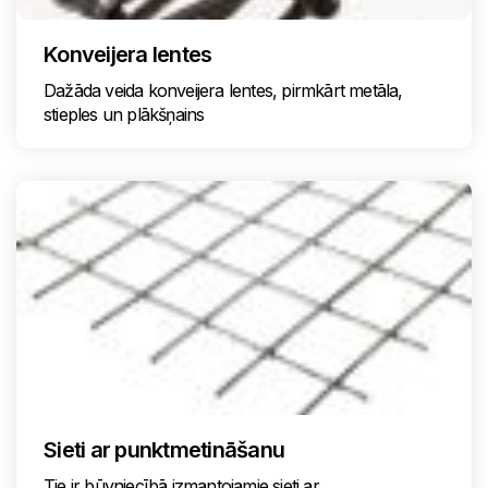
Konveijera lentes
Dažāda veida konveijera lentes, pirmkārt metāla,
stieples un plākšņains
Sieti ar punktmetināšanu
Tie ir būvniecībā izmantojamie sieti ar