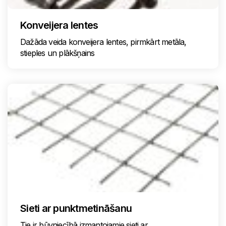
Konveijera lentes
Dažāda veida konveijera lentes, pirmkārt metāla,
stieples un plākšņains
Sieti ar punktmetināšanu
Tie ir būvniecībā izmantojamie sieti ar