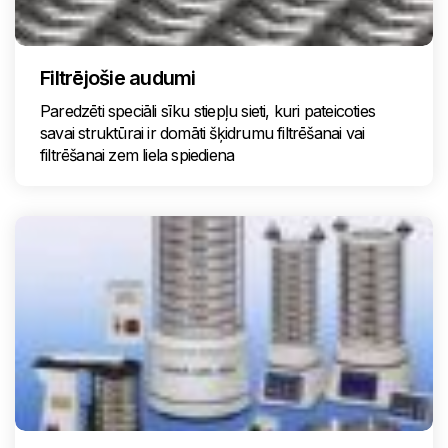
Filtrējošie audumi
Paredzēti speciāli sīku stiepļu sieti, kuri pateicoties
savai struktūrai ir domāti šķidrumu filtrēšanai vai
filtrēšanai zem liela spiediena