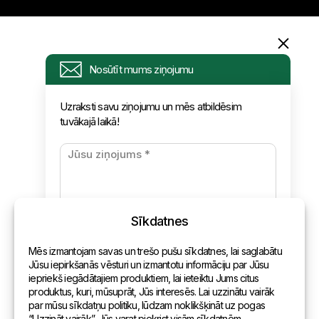
Informācija
Nosūtīt mums ziņojumu
Pieprasījums
Uzraksti savu ziņojumu un mēs atbildēsim
tuvākajā laikā!
Jaunumi
Apmaksa un piegāde
Konfidencialitātes politika
Sīkdatnes
Kontakti
Mēs izmantojam savas un trešo pušu sīkdatnes, lai saglabātu
Vispārēja informācija
Jūsu iepirkšanās vēsturi un izmantotu informāciju par Jūsu
iepriekš iegādātajiem produktiem, lai ieteiktu Jums citus
Pārstāvniecības pasaulē
produktus, kuri, mūsuprāt, Jūs interesēs. Lai uzzinātu vairāk
par mūsu sīkdatņu politiku, lūdzam noklikšķināt uz pogas
Adrese
“Uzzināt vairāk”. Jūs varat piekrist visām sīkdatnēm,