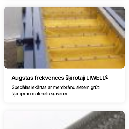
Augstas frekvences šķirotāji LIWELL®
Speciālas iekārtas ar membrānu sietiem grūti
šķirojamu materiālu sijāšanai