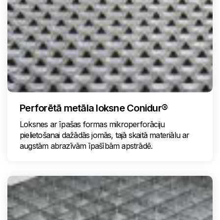
Perforētā metāla loksne Conidur®
Loksnes ar īpašas formas mikroperforāciju
pielietošanai dažādās jomās, tajā skaitā materiālu ar
augstām abrazīvām īpašībām apstrādē.