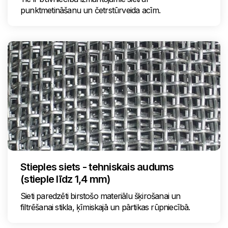
punktmetināšanu un četrstūrveida acīm.
Stieples siets - tehniskais audums
(stieple līdz 1,4 mm)
Sieti paredzēti birstošo materiālu šķirošanai un
filtrēšanai stikla, ķīmiskajā un pārtikas rūpniecībā.