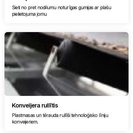
Sieti no pret nodilumu noturīgas gumijas ar plašu
pielietojuma jomu
Konveijera rullītis
Plastmasas un tērauda rullīši tehnoloģisko līniju
konveijeriem.