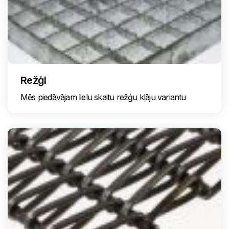
Režģi
Mēs piedāvājam lielu skaitu režģu klāju variantu