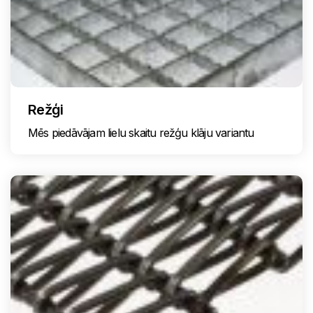
Režģi
Mēs piedāvājam lielu skaitu režģu klāju variantu