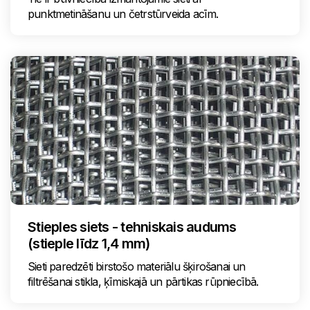
punktmetināšanu un četrstūrveida acīm.
Stieples siets - tehniskais audums
(stieple līdz 1,4 mm)
Sieti paredzēti birstošo materiālu šķirošanai un
filtrēšanai stikla, ķīmiskajā un pārtikas rūpniecībā.