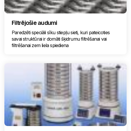
Filtrējošie audumi
Paredzēti speciāli sīku stiepļu sieti, kuri pateicoties
savai struktūrai ir domāti šķidrumu filtrēšanai vai
filtrēšanai zem liela spiediena