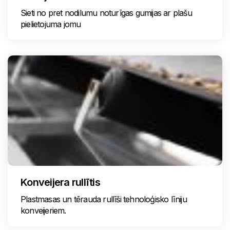
Sieti no pret nodilumu noturīgas gumijas ar plašu
pielietojuma jomu
Konveijera rullītis
Plastmasas un tērauda rullīši tehnoloģisko līniju
konveijeriem.