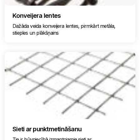
Konveijera lentes
Dažāda veida konveijera lentes, pirmkārt metāla,
stieples un plākšņains
Sieti ar punktmetināšanu
Tie ir būvniecībā izmantojamie sieti ar