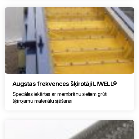
Augstas frekvences šķirotāji LIWELL®
Speciālas iekārtas ar membrānu sietiem grūti
šķirojamu materiālu sijāšanai