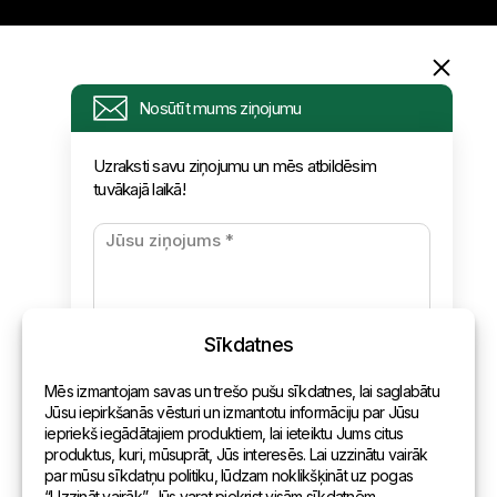
Informācija
Nosūtīt mums ziņojumu
Pieprasījums
Uzraksti savu ziņojumu un mēs atbildēsim
tuvākajā laikā!
Jaunumi
Apmaksa un piegāde
Konfidencialitātes politika
Sīkdatnes
Kontakti
Mēs izmantojam savas un trešo pušu sīkdatnes, lai saglabātu
Vispārēja informācija
Jūsu iepirkšanās vēsturi un izmantotu informāciju par Jūsu
iepriekš iegādātajiem produktiem, lai ieteiktu Jums citus
Pārstāvniecības pasaulē
produktus, kuri, mūsuprāt, Jūs interesēs. Lai uzzinātu vairāk
par mūsu sīkdatņu politiku, lūdzam noklikšķināt uz pogas
Adrese
“Uzzināt vairāk”. Jūs varat piekrist visām sīkdatnēm,