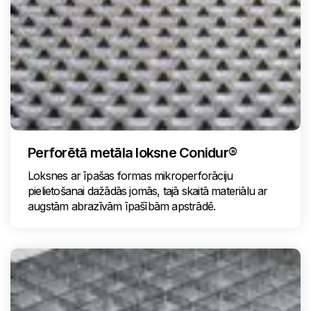
Perforētā metāla loksne Conidur®
Loksnes ar īpašas formas mikroperforāciju
pielietošanai dažādās jomās, tajā skaitā materiālu ar
augstām abrazīvām īpašībām apstrādē.