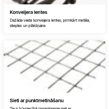
Konveijera lentes
Dažāda veida konveijera lentes, pirmkārt metāla,
stieples un plākšņains
Sieti ar punktmetināšanu
Tie ir būvniecībā izmantojamie sieti ar