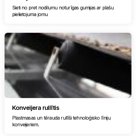
Sieti no pret nodilumu noturīgas gumijas ar plašu
pielietojuma jomu
Konveijera rullītis
Plastmasas un tērauda rullīši tehnoloģisko līniju
konveijeriem.