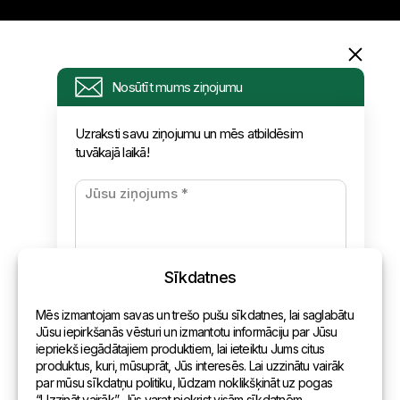
Informācija
Nosūtīt mums ziņojumu
Pieprasījums
Uzraksti savu ziņojumu un mēs atbildēsim
tuvākajā laikā!
Jaunumi
Apmaksa un piegāde
Konfidencialitātes politika
Sīkdatnes
Kontakti
Mēs izmantojam savas un trešo pušu sīkdatnes, lai saglabātu
Vispārēja informācija
Jūsu iepirkšanās vēsturi un izmantotu informāciju par Jūsu
iepriekš iegādātajiem produktiem, lai ieteiktu Jums citus
Pārstāvniecības pasaulē
produktus, kuri, mūsuprāt, Jūs interesēs. Lai uzzinātu vairāk
par mūsu sīkdatņu politiku, lūdzam noklikšķināt uz pogas
Adrese
“Uzzināt vairāk”. Jūs varat piekrist visām sīkdatnēm,