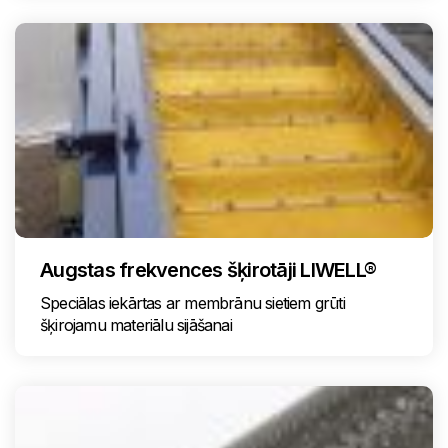
Augstas frekvences šķirotāji LIWELL®
Speciālas iekārtas ar membrānu sietiem grūti
šķirojamu materiālu sijāšanai