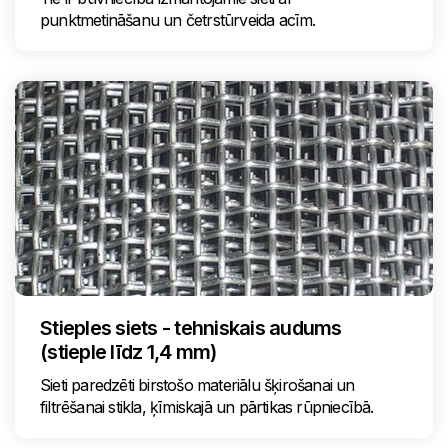
punktmetināšanu un četrstūrveida acīm.
Stieples siets - tehniskais audums
(stieple līdz 1,4 mm)
Sieti paredzēti birstošo materiālu šķirošanai un
filtrēšanai stikla, ķīmiskajā un pārtikas rūpniecībā.