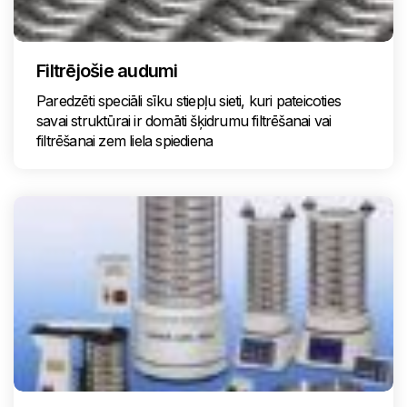
Filtrējošie audumi
Paredzēti speciāli sīku stiepļu sieti, kuri pateicoties
savai struktūrai ir domāti šķidrumu filtrēšanai vai
filtrēšanai zem liela spiediena