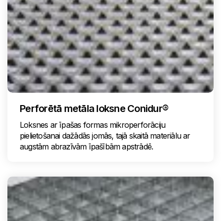
Perforētā metāla loksne Conidur®
Loksnes ar īpašas formas mikroperforāciju
pielietošanai dažādās jomās, tajā skaitā materiālu ar
augstām abrazīvām īpašībām apstrādē.