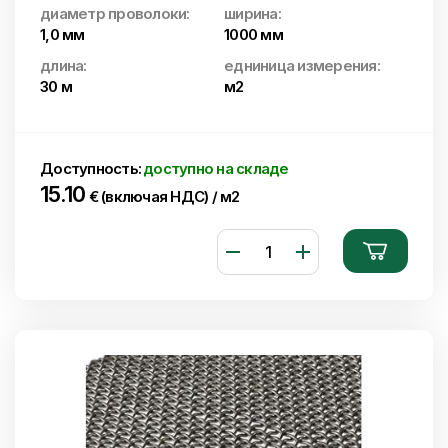
диаметр проволоки:
ширина:
1,0 мм
1000 мм
длина:
едниница измерения:
30 м
м2
Доступность:
доступно на складе
15.10
€ (включая НДС) / м2