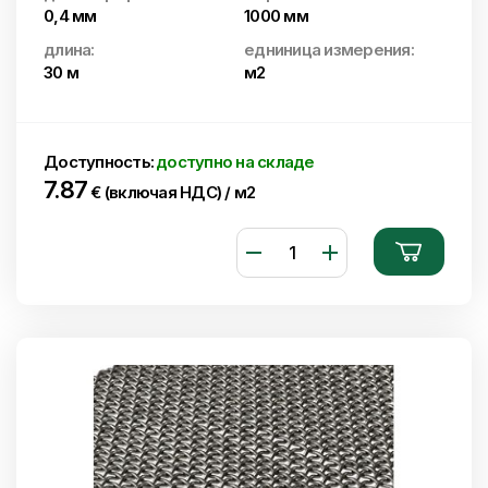
0,4 мм
1000 мм
длина:
едниница измерения:
30 м
м2
Доступность:
доступно на складе
7.87
€ (включая НДС) / м2