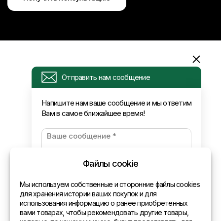
Информация
Отправить нам сообщение
Запрос
Напишите нам ваше сообщение и мы ответим
Вам в самое ближайшее время!
Новости
Оплата и доставка
Политика конфиденциальности
Файлы cookie
Контакты
Мы используем собственные и сторонние файлы cookies
для хранения истории ваших покупок и для
использования информацию о ранее приобретенных
Общая информация
вами товарах, чтобы рекомендовать другие товары,