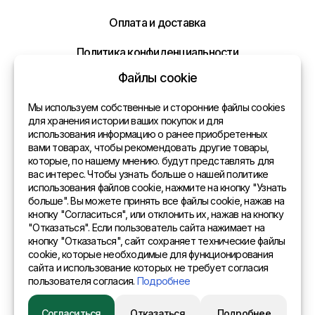
Оплата и доставка
Политика конфиденциальности
Файлы cookie
Контакты
Мы используем собственные и сторонние файлы cookies
Общая информация
для хранения истории ваших покупок и для
использования информацию о ранее приобретенных
Представительства в мире
вами товарах, чтобы рекомендовать другие товары,
которые, по нашему мнению. будут представлять для
Адрес
вас интерес. Чтобы узнать больше о нашей политике
использования файлов cookie, нажмите на кнопку "Узнать
больше". Вы можете принять все файлы cookie, нажав на
EURO SITEX Latvia Daugavpils A.Pumpura iela 104b LV
кнопку "Согласиться", или отклонить их, нажав на кнопку
5404
"Отказаться". Если пользователь сайта нажимает на
кнопку "Отказаться", сайт сохраняет технические файлы
cookie, которые необходимые для функционирования
Отправить нам сообщение
сайта и использование которых не требует согласия
пользователя согласия.
Подробнее
© 2015 Eurositex Latvija
Напишите нам ваше сообщение и мы ответим
Вам в самое ближайшее время!
Разработано в студии Esteriol
Согласиться
Отказаться
Подробнее