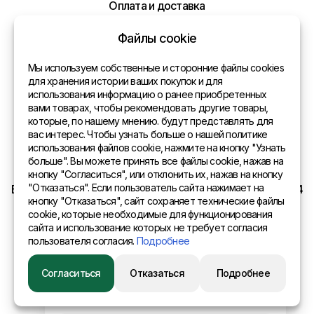
Оплата и доставка
Политика конфиденциальности
Файлы cookie
Контакты
Мы используем собственные и сторонние файлы cookies
для хранения истории ваших покупок и для
использования информацию о ранее приобретенных
Общая информация
вами товарах, чтобы рекомендовать другие товары,
которые, по нашему мнению. будут представлять для
Представительства в мире
вас интерес. Чтобы узнать больше о нашей политике
использования файлов cookie, нажмите на кнопку "Узнать
Адрес
больше". Вы можете принять все файлы cookie, нажав на
кнопку "Согласиться", или отклонить их, нажав на кнопку
"Отказаться". Если пользователь сайта нажимает на
EURO SITEX Latvia Daugavpils A.Pumpura iela 104b LV 5404
кнопку "Отказаться", сайт сохраняет технические файлы
cookie, которые необходимые для функционирования
сайта и использование которых не требует согласия
пользователя согласия.
Подробнее
© 2015 Eurositex Latvija
Согласиться
Отказаться
Подробнее
Разработано в студии Esteriol