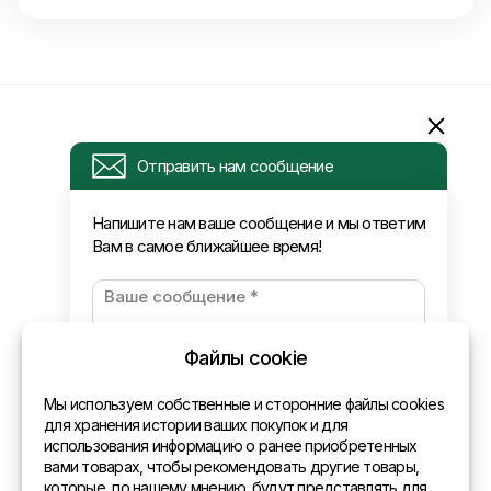
Информация
Отправить нам сообщение
Запрос
Напишите нам ваше сообщение и мы ответим
Вам в самое ближайшее время!
Новости
Оплата и доставка
Политика конфиденциальности
Файлы cookie
Контакты
Мы используем собственные и сторонние файлы cookies
для хранения истории ваших покупок и для
использования информацию о ранее приобретенных
Общая информация
вами товарах, чтобы рекомендовать другие товары,
которые, по нашему мнению. будут представлять для