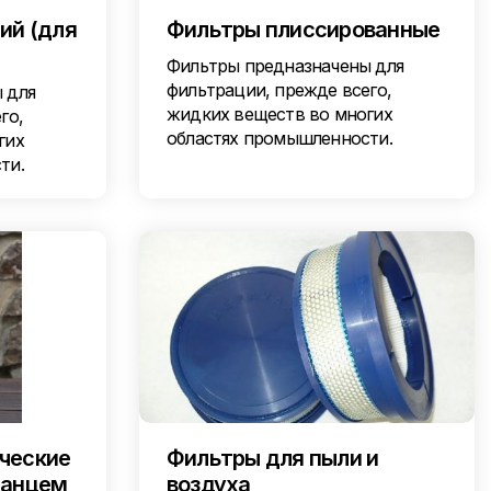
ий (для
Фильтры плиссированные
Фильтры предназначены для
фильтрации, прежде всего,
 для
жидких веществ во многих
го,
областях промышленности.
гих
ти.
ческие
Фильтры для пыли и
ланцем
воздуха