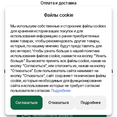
Оплата и доставка
Политика конфиденциальности
Файлы cookie
Контакты
Мы используем собственные и сторонние файлы cookies
для хранения истории ваших покупок и для
использования информацию о ранее приобретенных
Общая информация
вами товарах, чтобы рекомендовать другие товары,
которые, по нашему мнению. будут представлять для
Представительства в мире
вас интерес. Чтобы узнать больше о нашей политике
использования файлов cookie, нажмите на кнопку "Узнать
Адрес
больше". Вы можете принять все файлы cookie, нажав на
кнопку "Согласиться", или отклонить их, нажав на кнопку
"Отказаться". Если пользователь сайта нажимает на
EURO SITEX Latvia Daugavpils A.Pumpura iela 104b LV 5404
кнопку "Отказаться", сайт сохраняет технические файлы
cookie, которые необходимые для функционирования
сайта и использование которых не требует согласия
пользователя согласия.
Подробнее
© 2015 Eurositex Latvija
Согласиться
Отказаться
Подробнее
Разработано в студии Esteriol
Отправить нам сообщение